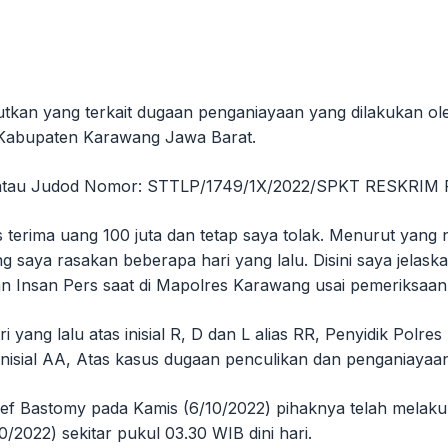
utkan yang terkait dugaan penganiayaan yang dilakukan ol
 Kabupaten Karawang Jawa Barat.
ial J atau Judod Nomor: STTLP/1749/1X/2022/SPKT RESK
s terima uang 100 juta dan tetap saya tolak. Menurut yang 
g saya rasakan beberapa hari yang lalu. Disini saya jelas
n Insan Pers saat di Mapolres Karawang usai pemeriksaa
 yang lalu atas inisial R, D dan L alias RR, Penyidik Polr
isial AA, Atas kasus dugaan penculikan dan penganiaya
ef Bastomy pada Kamis (6/10/2022) pihaknya telah melak
2022) sekitar pukul 03.30 WIB dini hari.