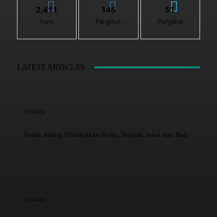
2,411
146
51
Fans
Pengikut
Pengikut
LATEST ARTICLES
HUKRIM
Polda Jateng Dinobatkan Polda Terbaik Jawa dan Bali
HUKRIM