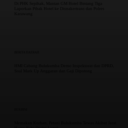
Di PHK Sepihak, Mantan GM Hotel Bintang Tiga
Laporkan Pihak Hotel ke Disnakertrans dan Polres
Karawang
BERITA DAERAH
HMI Cabang Bulukumba Demo Inspektorat dan DPRD,
Soal Mark Up Anggaran dan Gaji Dipotong
HUKRIM
Memakan Korban, Petani Bulukumba Tewas Akibat Jerat