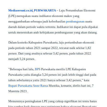
Mediaseruni.co.id
,
PURWAKARTA
– Laju Pertumbuhan Ekonomi
(LPE) merupakan suatu indikator ekonomi makro yang
menggambarkan seberapa jauh keberhasilan
pembangunan
suatu
daerah dalam periode waktu tertentu. Indikator ini dapat pula dipakai
untuk menentukan arah kebijakaan pembangunan yang akan datang.
Dalam konteks Kabupaten Purwakarta, laju pertumbuhan ekonomi
pada periode tahun 2021 sampai 2022, tercatat naik sekitar 1,82
persen. Dari yang awalnya sebesar 3,42 persen, pada tahun 2022
menjadi 5,24 persen.
“Beberapa hari lalu,
BPS
Purwakarta merilis LPE Kabupaten
Purwakarta yaitu diangka 5,24 persen ini jauh lebih tinggi dari pada
tahun sebelumnya yaitu 2021 hanya sebesar 3,42 persen,” kata
Bupati Purwakarta
Anne Ratna
Mustika, kemarin, dirilis hari ini, 7
Maretrta 2023.
Menurutnya peningkatan LPE yang cukup signifikan ini tentu harus
kita sambut baik dengan rasa optimisme bahwa ekonomi Purwakarta