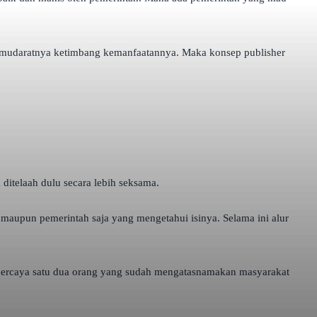
ak mudaratnya ketimbang kemanfaatannya. Maka konsep publisher
 ditelaah dulu secara lebih seksama.
rs maupun pemerintah saja yang mengetahui isinya. Selama ini alur
gan percaya satu dua orang yang sudah mengatasnamakan masyarakat