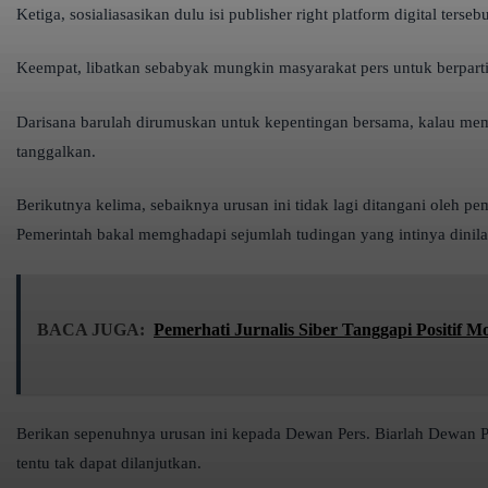
Ketiga, sosialiasasikan dulu isi publisher right platform digital te
Keempat, libatkan sebabyak mungkin masyarakat pers untuk berpartisi
Darisana barulah dirumuskan untuk kepentingan bersama, kalau mema
tanggalkan.
Berikutnya kelima, sebaiknya urusan ini tidak lagi ditangani oleh 
Pemerintah bakal memghadapi sejumlah tudingan yang intinya dinilai
BACA JUGA:
Pemerhati Jurnalis Siber Tanggapi Positif 
Berikan sepenuhnya urusan ini kepada Dewan Pers. Biarlah Dewan Pe
tentu tak dapat dilanjutkan.