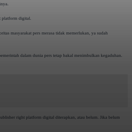
inya.
platform digital.
oritas masyarakat pers merasa tidak memerlukan, ya sudah
an pemerintah dalam dunia pers tetap bakal menimbulkan kegaduhan.
sher right platform digital diterapkan, atau belum. Jika belum