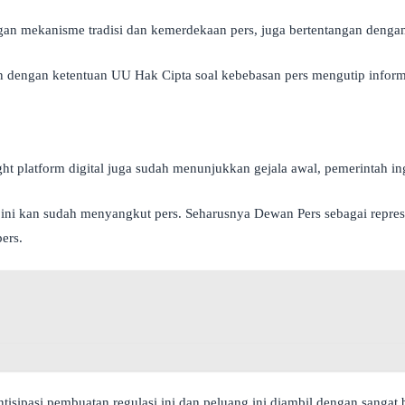
ngan mekanisme tradisi dan kemerdekaan pers, juga bertentangan deng
akan dengan ketentuan UU Hak Cipta soal kebebasan pers mengutip inform
t platform digital juga sudah menunjukkan gejala awal, pemerintah ing
 ini kan sudah menyangkut pers. Seharusnya Dewan Pers sebagai repre
ers.
isipasi pembuatan regulasi ini dan peluang ini diambil dengan sanga