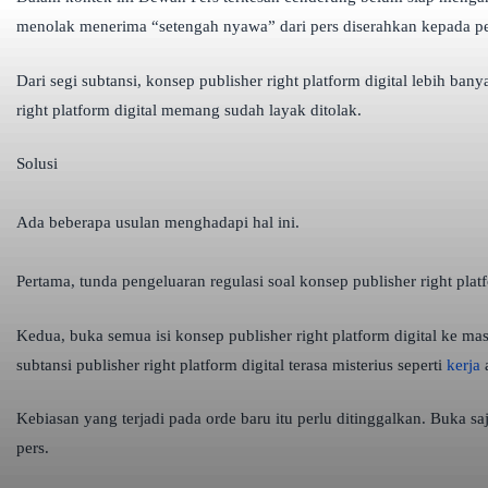
menolak menerima “setengah nyawa” dari pers diserahkan kepada p
Dari segi subtansi, konsep publisher right platform digital lebih
right platform digital memang sudah layak ditolak.
Solusi
Ada beberapa usulan menghadapi hal ini.
Pertama, tunda pengeluaran regulasi soal konsep publisher right pla
Kedua, buka semua isi konsep publisher right platform digital ke mas
subtansi publisher right platform digital terasa misterius seperti
kerja
a
Kebiasan yang terjadi pada orde baru itu perlu ditinggalkan. Buka s
pers.