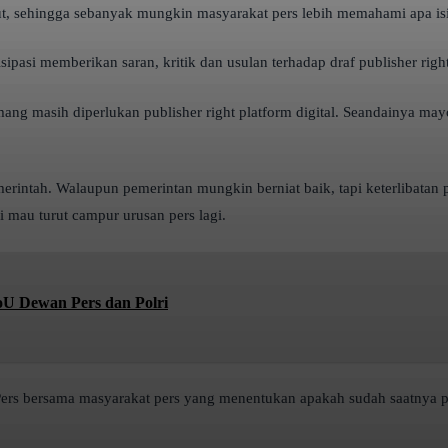
rsebut, sehingga sebanyak mungkin masyarakat pers lebih memahami apa is
pasi memberikan saran, kritik dan usulan terhadap draf publisher right 
ng masih diperlukan publisher right platform digital. Seandainya may
pemerintah. Walaupun pemerintan mungkin berniat baik, tapi keterlibat
 mau turut campur urusan pers lagi.
MoU Dewan Pers dan Polri
rs bersama masyarakat pers yang menentukan apakah sudah saatnya publi