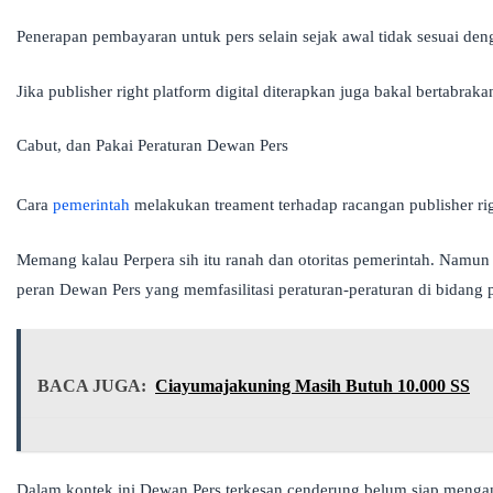
Penerapan pembayaran untuk pers selain sejak awal tidak sesuai de
Jika publisher right platform digital diterapkan juga bakal bertabr
Cabut, dan Pakai Peraturan Dewan Pers
Cara
pemerintah
melakukan treament terhadap racangan publisher righ
Memang kalau Perpera sih itu ranah dan otoritas pemerintah. Namun
peran Dewan Pers yang memfasilitasi peraturan-peraturan di bidang p
BACA JUGA:
Ciayumajakuning Masih Butuh 10.000 SS
Dalam kontek ini Dewan Pers terkesan cenderung belum siap mengant