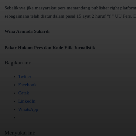
Sebaliknya jika masyarakat pers memandang publisher right platform 
sebagaimana telah diatur dalam pasal 15 ayat 2 huruf “f ” UU Pers. 
Wina Armada Sukardi
Pakar Hukum Pers dan Kode Etik Jurnalistik
Bagikan ini:
Twitter
Facebook
Cetak
LinkedIn
WhatsApp
Menyukai ini: