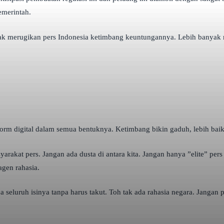
emerintah.
 banyak merugikan pers Indonesia ketimbang keuntungannya. Lebih bany
tform digital dalam semua bentuknya. Ketimbang bikin gaduh, lebih baik
yarakat pers. Jangan ada dusta di antara kita. Jangan hanya ”elite” pe
gen rahasia.
aja seluruh isinya tanpa harus takut. Toh tak ada rahasia negara. Jan