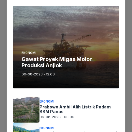
Nama
*
Email
*
EKONOMI
Gawat Proyek Migas Molor
Produksi Anjlok
09-08-2026 - 12.06
Situs Web
EKONOMI
Prabowo Ambil Alih Listrik Padam
Simpan nama, email, dan situs web saya pada peramban
BBM Panas
ini untuk komentar saya berikutnya.
09-08-2026 - 06.06
EKONOMI