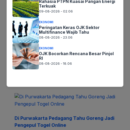
Rahasia PTPN Kuasai Pangan Energi
Terkuak
09-08-2026 - 02.06
Recent News
EKONOMI
Peringatan Keras OJK Sektor
Multifinance Wajib Tahu
08-08-2026 - 23.06
EKONOMI
OJK Bocorkan Rencana Besar Pinjol
Dihajar Dulu Sebelum Diangkut Polisi,
RI
Penjahat Spesialis Ganjal ATM dengan
08-08-2026 - 18.06
Tusuk Gigi Pasrah
September 22, 2023
Di Purwakarta Pedagang Tahu Goreng Jadi
Pengepul Togel Online