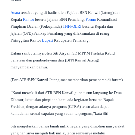
Acara
tersebut yang di hadiri oleh Pejabat BPN Kanwil (Jateng) dan
Kepala
Kantor
beserta jajaran BPN Pemalang,
Forum
Komunikasi
Pimpinan Daerah (Forkopimda)
TNI-POLRI
beserta Kepala dan
jajaran (OPD) Pemkap Pemalang yang dilaksanakan di ruang
Piringgitan Kantor
Bupati
Kabupaten Pemalang.
Dalam sambutannya oleh Siti Aisyah, SP. MPP.MT selaku Kabid
penataan dan pemberdayaan dari (BPN Kanwil Jateng)
menyampaikan bahwa.
(Dari ATR/BPN Kanwil Jateng saat memberikan pemaparan di forum)
“Kami mewakili dari ATR BPN Kanwil guna turun langsung ke Desa
Dikasur, kebetulan pimpinan kami ada kegiatan bersama Bapak
Presiden, dengan adanya pengurus (GTRA) tentu akan dapat
kemudahan sesuai capaian yang sudah terprogram,”kata Siti.
Siti menjelaskan bahwa tanah milik negara yang dimohon masyarakat
yang nantinya menjadi hak milik, tentu semuanya melalui