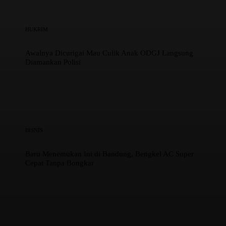
HUKRIM
Awalnya Dicurigai Mau Culik Anak ODGJ Langsung
Diamankan Polisi
BISNIS
Baru Menemukan Ini di Bandung, Bengkel AC Super
Cepat Tanpa Bongkar