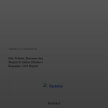
Copy URL
ARTIKULLI PARAPRAK
Info Terbaru, Kawasan dan
Masjid Al Jabbar Dibuka 1
Ramadan 1444 Hijriah
Redaksi