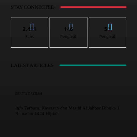
STAY CONNECTED
2,411
146
51
Fans
Pengikut
Pengikut
LATEST ARTICLES
BERITA DAERAH
Info Terbaru, Kawasan dan Masjid Al Jabbar Dibuka 1
Ramadan 1444 Hijriah