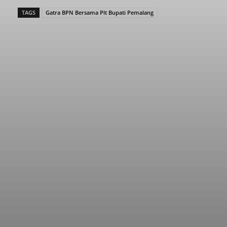
TAGS
Gatra BPN Bersama Plt Bupati Pemalang
Facebook
Twitter
Pinterest