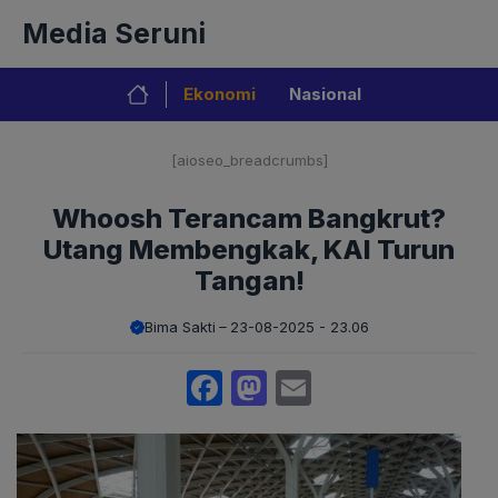
Langsung
Media Seruni
ke
isi
Ekonomi
Nasional
[aioseo_breadcrumbs]
Whoosh Terancam Bangkrut?
Utang Membengkak, KAI Turun
Tangan!
Bima Sakti
23-08-2025 - 23.06
Facebook
Mastodon
Email