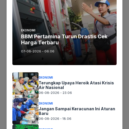
Ikutikami :
Tinggalkan komentar
EKONOMI
BBM Pertamina Turun Drastis Cek
Komentar
Harga Terbaru
07-08-2026 - 06.06
EKONOMI
Terungkap Upaya Heroik Atasi Krisis
Air Nasional
06-08-2026 - 23.06
Nama
EKONOMI
Jangan Sampai Keracunan Ini Aturan
Baru
Surel
06-08-2026 - 18.06