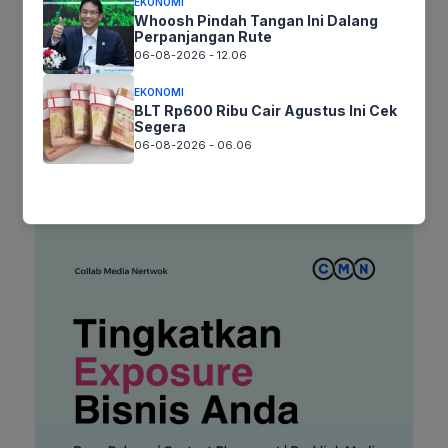
EKONOMI
Situs
Whoosh Pindah Tangan Ini Dalang
Perpanjangan Rute
web
06-08-2026 - 12.06
Simpan nama, email, dan situs web saya pada peramban ini
untuk komentar saya berikutnya.
EKONOMI
BLT Rp600 Ribu Cair Agustus Ini Cek
Segera
06-08-2026 - 06.06