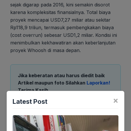
sejak digarap pada 2016, kini semakin disorot
karena kompleksitas finansialnya. Total biaya
proyek mencapai USD7,27 miliar atau sekitar
Rp118,9 triliun, termasuk pembengkakan biaya
(cost overrun) sebesar USD1,2 miliar. Kondisi ini
menimbulkan kekhawatiran akan keberlanjutan
proyek Whoosh di masa depan.
Jika keberatan atau harus diedit baik
Artikel maupun foto Silahkan
Laporkan!
Terima Kasih
×
Latest Post
Tags: