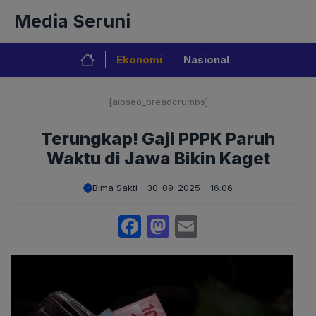
Langsung
Media Seruni
ke
isi
Ekonomi
Nasional
[aioseo_breadcrumbs]
Terungkap! Gaji PPPK Paruh
Waktu di Jawa Bikin Kaget
Bima Sakti
30-09-2025 - 16.06
Facebook
Mastodon
Email