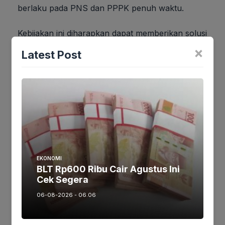
berlaku pada PNS dan PPPK penuh waktu.
Kebijakan ini diharapkan dapat memberikan solusi
yang adil dan berkelanjutan bagi tenaga honorer
×
Latest Post
di Indonesia, sekaligus meningkatkan efisiensi dan
efektivitas pelayanan publik.
Jika keberatan atau harus diedit baik
Artikel maupun foto Silahkan
Laporkan!
Terima Kasih
EKONOMI
BLT Rp600 Ribu Cair Agustus Ini
Cek Segera
Tags:
06-08-2026 - 06.06
Ikutikami :