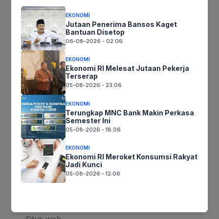
EKONOMI
Jutaan Penerima Bansos Kaget
Bantuan Disetop
Tinggalkan komentar
06-08-2026 - 02.06
Komentar
EKONOMI
Ekonomi RI Melesat Jutaan Pekerja
Terserap
05-08-2026 - 23.06
EKONOMI
Terungkap MNC Bank Makin Perkasa
Semester Ini
05-08-2026 - 18.06
EKONOMI
Ekonomi RI Meroket Konsumsi Rakyat
Nama
Jadi Kunci
05-08-2026 - 12.06
Surel
Situs