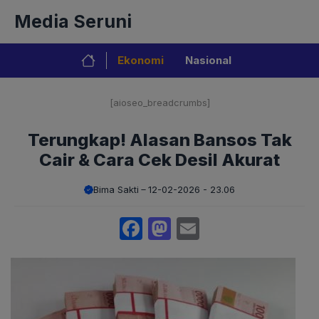
Langsung
Media Seruni
ke
isi
Ekonomi
Nasional
[aioseo_breadcrumbs]
Terungkap! Alasan Bansos Tak
Cair & Cara Cek Desil Akurat
Bima Sakti
12-02-2026 - 23.06
Facebook
Mastodon
Email