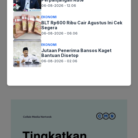
Nama
06-08-2026 - 12.06
EKONOMI
Surel
BLT Rp600 Ribu Cair Agustus Ini Cek
Segera
06-08-2026 - 06.06
Situs
web
EKONOMI
Jutaan Penerima Bansos Kaget
Simpan nama, email, dan situs web saya pada peramban ini
Bantuan Disetop
untuk komentar saya berikutnya.
06-08-2026 - 02.06