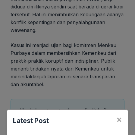
diduga dimilikinya sendiri saat berada di gerai kopi
tersebut. Hal ini menimbulkan kecurigaan adanya
konflik kepentingan dan penyalahgunaan
wewenang.
Kasus ini menjadi ujian bagi komitmen Menkeu
Purbaya dalam membersihkan Kemenkeu dari
praktik-praktik koruptif dan indisipliner. Publik
menanti tindakan nyata dari Kemenkeu untuk
menindaklanjuti laporan ini secara transparan
dan akuntabel.
Jika keberatan atau harus diedit baik
×
Artikel maupun foto Silahkan
Laporkan!
Latest Post
Terima Kasih