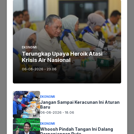
Tags:
Ikutikami :
EKONOMI
Terungkap Upaya Heroik Atasi
Krisis Air Nasional
Tinggalkan komentar
06-08-2026 - 23.06
Komentar
EKONOMI
Jangan Sampai Keracunan Ini Aturan
Baru
06-08-2026 - 18.06
EKONOMI
Whoosh Pindah Tangan Ini Dalang
Perpanjangan Rute