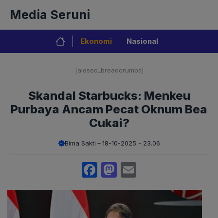
Langsung
Media Seruni
ke
isi
Ekonomi
Nasional
[aioseo_breadcrumbs]
Skandal Starbucks: Menkeu
Purbaya Ancam Pecat Oknum Bea
Cukai?
Bima Sakti
18-10-2025 - 23.06
Facebook
Mastodon
Email