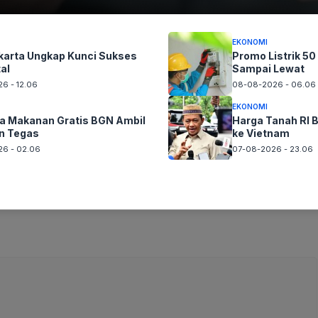
ubahan iklim.
EKONOMI
karta Ungkap Kunci Sukses
Promo Listrik 5
tal
Sampai Lewat
un foto Silahkan
Laporkan!
Terima Kasih
6 - 12.06
08-08-2026 - 06.06
EKONOMI
 Makanan Gratis BGN Ambil
Harga Tanah RI B
n Tegas
ke Vietnam
6 - 02.06
07-08-2026 - 23.06