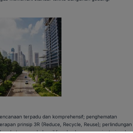
 perencanaan terpadu dan komprehensif; penghematan
nerapan prinsip 3R (Reduce, Recycle, Reuse); perlindungan
 kesehatan, perubahan iklim, dan bencana; orientasi pada