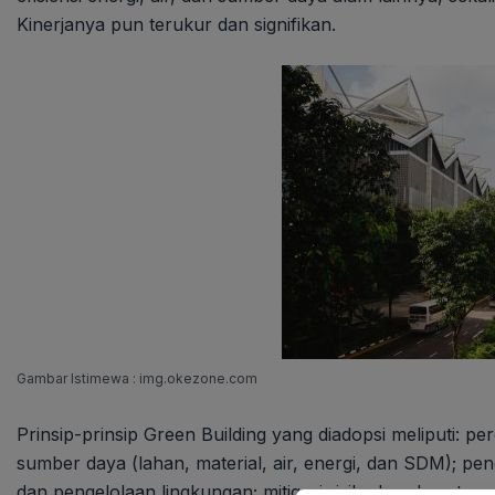
Kinerjanya pun terukur dan signifikan.
Gambar Istimewa : img.okezone.com
Prinsip-prinsip Green Building yang diadopsi meliputi:
sumber daya (lahan, material, air, energi, dan SDM); pe
dan pengelolaan lingkungan; mitigasi risiko keselamatan,