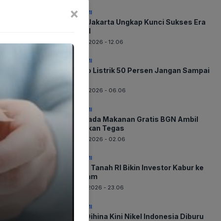
×
EKONOMI
Bank Jakarta Ungkap Kunci Sukses Era
Digital
08-08-2026 - 12.06
EKONOMI
Promo Listrik 50 Persen Jangan Sampai
Lewat
08-08-2026 - 06.06
EKONOMI
Waspada Makanan Gratis BGN Ambil
Tindakan Tegas
08-08-2026 - 02.06
EKONOMI
Harga Tanah RI Bikin Investor Kabur ke
Vietnam
07-08-2026 - 23.06
EKONOMI
Dulu Dihina Kini Nikel Indonesia Diburu