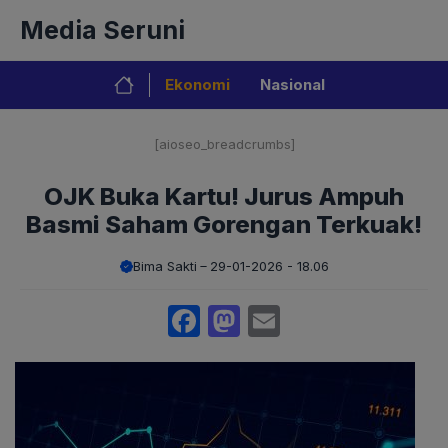
Langsung
Media Seruni
ke
isi
Ekonomi
Nasional
[aioseo_breadcrumbs]
OJK Buka Kartu! Jurus Ampuh
Basmi Saham Gorengan Terkuak!
Bima Sakti
29-01-2026 - 18.06
Facebook
Mastodon
Email