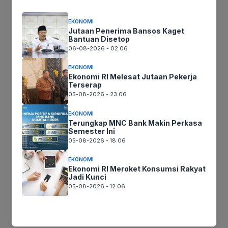
Ikutikami :
EKONOMI
Jutaan Penerima Bansos Kaget
Bantuan Disetop
Tinggalkan komentar
06-08-2026 - 02.06
Komentar
EKONOMI
Ekonomi RI Melesat Jutaan Pekerja
Terserap
05-08-2026 - 23.06
EKONOMI
Terungkap MNC Bank Makin Perkasa
Semester Ini
05-08-2026 - 18.06
EKONOMI
Ekonomi RI Meroket Konsumsi Rakyat
Nama
Jadi Kunci
05-08-2026 - 12.06
Surel