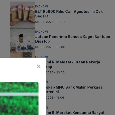
EKONOMI
BLT Rp600 Ribu Cair Agustus Ini Cek
Segera
06-08-2026 - 06.06
EKONOMI
Jutaan Penerima Bansos Kaget Bantuan
Disetop
06-08-2026 - 02.06
EKONOMI
Ekonomi RI Melesat Jutaan Pekerja
×
Terserap
05-08-2026 - 23.06
EKONOMI
Terungkap MNC Bank Makin Perkasa
Semester Ini
05-08-2026 - 18.06
EKONOMI
Ekonomi RI Meroket Konsumsi Rakyat