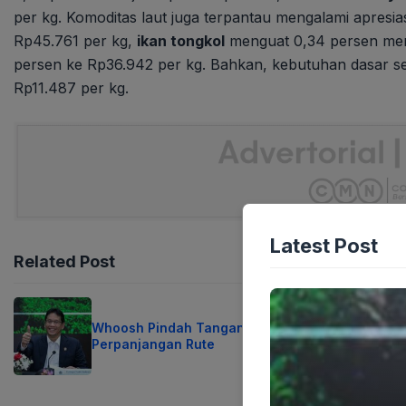
per kg. Komoditas laut juga terpantau mengalami apresi
Rp45.761 per kg,
ikan tongkol
menguat 0,34 persen menj
persen ke Rp36.942 per kg. Bahkan, kebutuhan dasar s
Rp11.487 per kg.
Latest Post
Related Post
Whoosh Pindah Tangan Ini Dalang
Perpanjangan Rute