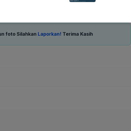
an stabilitas ekonomi nasional di tengah persiapan
un foto Silahkan
Laporkan!
Terima Kasih