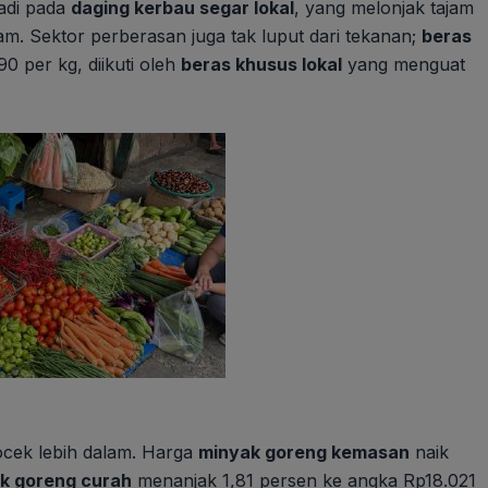
jadi pada
daging kerbau segar lokal
, yang melonjak tajam
ram. Sektor perberasan juga tak luput dari tekanan;
beras
0 per kg, diikuti oleh
beras khusus lokal
yang menguat
cek lebih dalam. Harga
minyak goreng kemasan
naik
k goreng curah
menanjak 1,81 persen ke angka Rp18.021