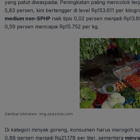
yang patut diwaspadai. Peningkatan paling mencolok ter
5,83 persen, kini bertengger di level Rp153.611 per kilog
medium non-SPHP
naik tipis 0,02 persen menjadi Rp13.89
0,59 persen mencapai Rp15.752 per kg.
Gambar Istimewa : img.okezone.com
Di kategori minyak goreng, konsumen harus merogoh ko
0,88 persen menjadi Rp21.178 per liter, sementara
minya