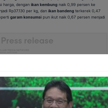
asi harga, dengan
ikan kembung
naik 0,99 persen ke
adi Rp37.130 per kg, dan
ikan bandeng
terkerek 0,47
eperti
garam konsumsi
pun ikut naik 0,67 persen menjadi
BLT Rp600 Ribu Cair Agustus Ini Cek Segera