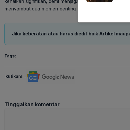
kenaikan signifikan, demi menjaga daya beli masyarakat d
menyambut dua momen penting tersebut.
Jika keberatan atau harus diedit baik Artikel maup
Tags:
Ikutikami :
Tinggalkan komentar
Komentar