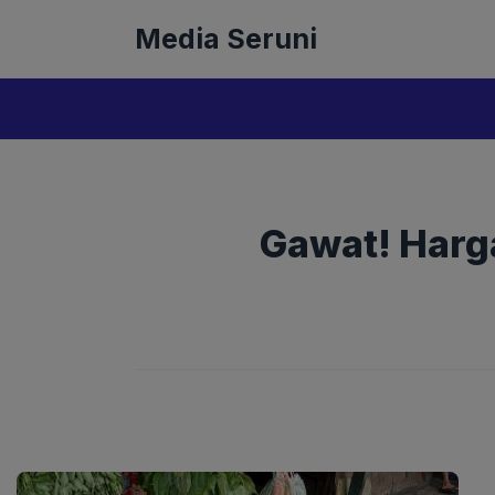
Langsung
Media Seruni
ke
isi
Gawat! Harg