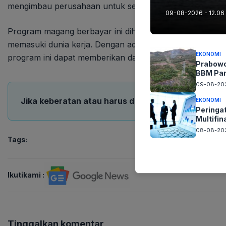
mengimbau perusahaan untuk segera mendaftarkan keb
09-08-2026 - 12.06
Program magang berbayar ini diharapkan menjadi angin 
memasuki dunia kerja. Dengan adanya dukungan dari peme
EKONOMI
program ini dapat memberikan dampak positif bagi pere
Prabowo
BBM Pa
09-08-202
Jika keberatan atau harus diedit baik Artikel maup
EKONOMI
Peringa
Multifi
08-08-202
Tags:
Ikutikami :
Tinggalkan komentar