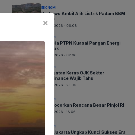
EKONOMI
Prabowo Ambil Alih Listrik Padam BBM
Panas
×
09-08-2026 - 06.06
EKONOMI
Rahasia PTPN Kuasai Pangan Energi
Terkuak
09-08-2026 - 02.06
EKONOMI
Peringatan Keras OJK Sektor
Multifinance Wajib Tahu
08-08-2026 - 23.06
EKONOMI
OJK Bocorkan Rencana Besar Pinjol RI
08-08-2026 - 18.06
EKONOMI
Bank Jakarta Ungkap Kunci Sukses Era