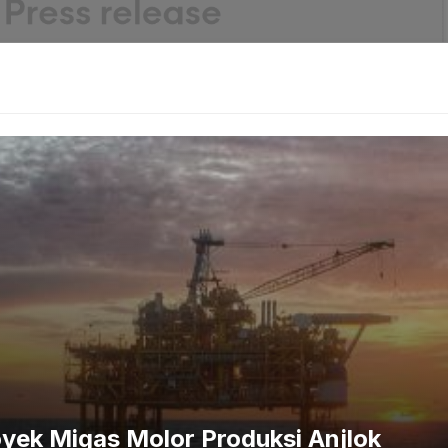
Prabowo Ambil Alih Listrik Padam BBM Panas
 bertujuan untuk mempercepat penyerapan tenaga kerja
 angka pengangguran di kalangan lulusan baru.
erbayar ini, para
fresh graduate
dapat memperoleh
saing mereka di pasar kerja.
yek Migas Molor Produksi Anjlok
akukan sosialisasi dengan perusahaan-perusahaan. Kami