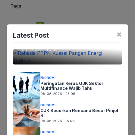
Tags:
Ikutikami :
EKONOMI
×
Latest Post
Rahasia PTPN Kuasai Pangan
Energi Terkuak
09-08-2026 - 02.06
Tinggalkan komentar
Komentar
EKONOMI
Peringatan Keras OJK Sektor
Multifinance Wajib Tahu
08-08-2026 - 23.06
EKONOMI
OJK Bocorkan Rencana Besar Pinjol
RI
08-08-2026 - 18.06
Nama
EKONOMI