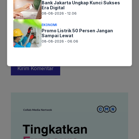
Bank Jakarta Ungkap Kunci Sukses
Era Digital
Surel
08-08-2026 - 12.06
EKONOMI
Situs
Promo Listrik 50 Persen Jangan
Sampai Lewat
web
08-08-2026 - 06.06
Simpan nama, email, dan situs web saya pada peramban ini
untuk komentar saya berikutnya.