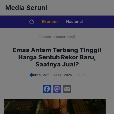
Langsung
Media Seruni
ke
isi
Ekonomi
Nasional
[aioseo_breadcrumbs]
Emas Antam Terbang Tinggi!
Harga Sentuh Rekor Baru,
Saatnya Jual?
Bima Sakti
30-08-2025 - 05.06
Facebook
Mastodon
Email