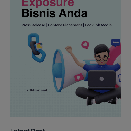
EKONOMI
Rahasia PTPN Kuasai Pangan
Latest Post