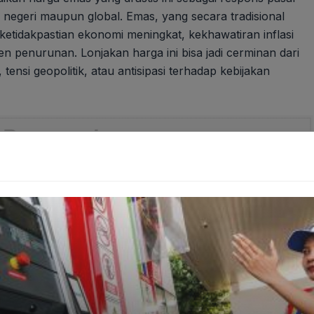
 negeri maupun global. Emas, yang secara tradisional
 ketidakpastian ekonomi meningkat, kekhawatiran inflasi
n penurunan. Lonjakan harga ini bisa jadi cerminan dari
tensi geopolitik, atau antisipasi terhadap kebijakan
Terungkap Upaya Heroik Atasi Krisis Air
Nasional