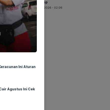
Disetop
06-08-2026 - 02.06
u
eracunan Ini Aturan
air Agustus Ini Cek