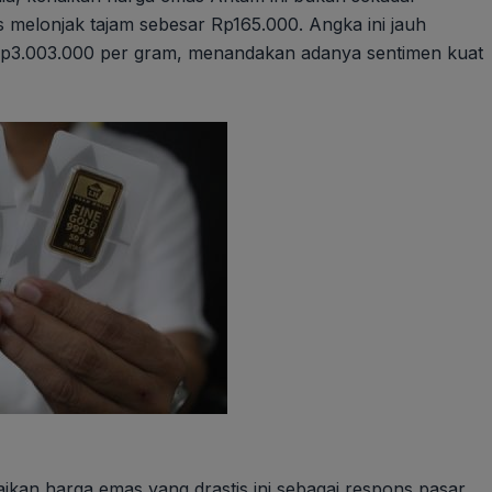
s melonjak tajam sebesar Rp165.000. Angka ini jauh
 Rp3.003.000 per gram, menandakan adanya sentimen kuat
kan harga emas yang drastis ini sebagai respons pasar