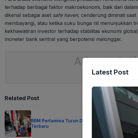
terhadap berbagai faktor makroekonomi, baik dari dalam
dikenal sebagai aset
safe haven
, cenderung diminati saat
membayangi, atau ketika suku bunga riil menunjukkan tre
kekhawatiran investor terhadap stabilitas ekonomi global, 
moneter bank sentral yang berpotensi melonggar.
Latest Post
Related Post
BBM Pertamina Turun Drastis Cek Harga
Terbaru