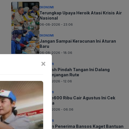
EKONOMI
Terungkap Upaya Heroik Atasi Krisis Air
Nasional
06-08-2026 - 23.06
EKONOMI
Jangan Sampai Keracunan Ini Aturan
Baru
06-08-2026 - 18.06
×
EKONOMI
Whoosh Pindah Tangan Ini Dalang
Perpanjangan Rute
06-08-2026 - 12.06
EKONOMI
BLT Rp600 Ribu Cair Agustus Ini Cek
Segera
06-08-2026 - 06.06
EKONOMI
Jutaan Penerima Bansos Kaget Bantuan