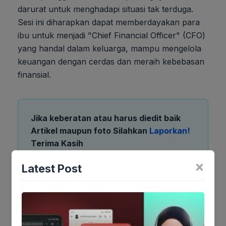
darurat untuk menghadapi situasi tak terduga.
Sesi ini diharapkan dapat memberdayakan para
ibu untuk menjadi "Chief Financial Officer" (CFO)
yang handal dalam keluarga, mampu mengelola
keuangan dengan cerdas dan meraih kebebasan
finansial.
Jika keberatan atau harus diedit baik
Artikel maupun foto Silahkan
Laporkan!
Terima Kasih
×
Latest Post
Tags:
Ikutikami :