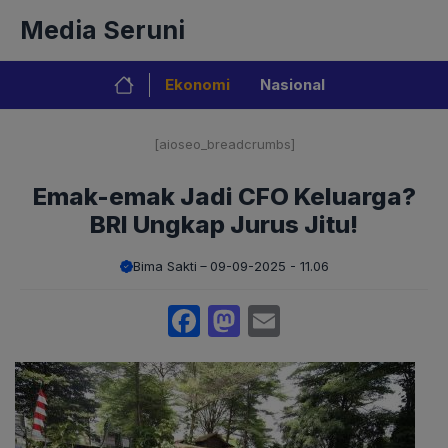
Langsung
Media Seruni
ke
isi
Ekonomi
Nasional
[aioseo_breadcrumbs]
Emak-emak Jadi CFO Keluarga?
BRI Ungkap Jurus Jitu!
Bima Sakti
09-09-2025 - 11.06
Facebook
Mastodon
Email