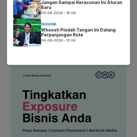
Jangan Sampai Keracunan Ini Aturan
web
Baru
06-08-2026 - 18.06
Simpan nama, email, dan situs web saya pada peramban ini
untuk komentar saya berikutnya.
EKONOMI
Whoosh Pindah Tangan Ini Dalang
Perpanjangan Rute
06-08-2026 - 12.06