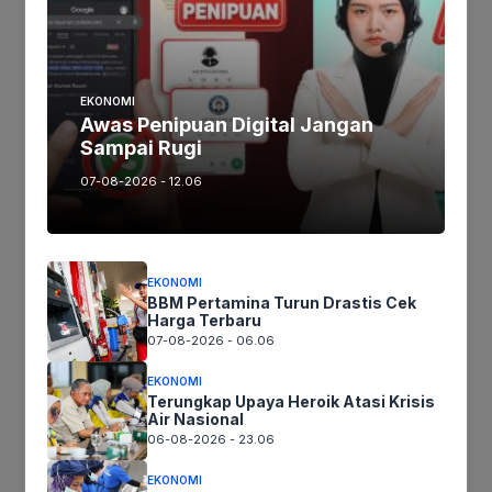
Tinggalkan komentar
EKONOMI
Komentar
Awas Penipuan Digital Jangan
Sampai Rugi
07-08-2026 - 12.06
EKONOMI
BBM Pertamina Turun Drastis Cek
Harga Terbaru
07-08-2026 - 06.06
Nama
EKONOMI
Terungkap Upaya Heroik Atasi Krisis
Air Nasional
Surel
06-08-2026 - 23.06
Situs
EKONOMI