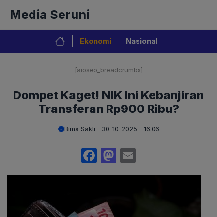
Langsung
Media Seruni
ke
isi
Ekonomi
Nasional
[aioseo_breadcrumbs]
Dompet Kaget! NIK Ini Kebanjiran
Transferan Rp900 Ribu?
Bima Sakti
30-10-2025 - 16.06
Facebook
Mastodon
Email