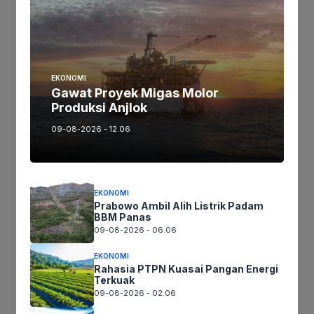
Ikutikami :
Tinggalkan komentar
EKONOMI
Gawat Proyek Migas Molor
Komentar
Produksi Anjlok
09-08-2026 - 12.06
EKONOMI
Prabowo Ambil Alih Listrik Padam
BBM Panas
09-08-2026 - 06.06
Nama
EKONOMI
Rahasia PTPN Kuasai Pangan Energi
Terkuak
Surel
09-08-2026 - 02.06