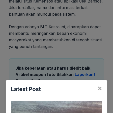
melalui situs Kemensos atau aplikasi Cek Bansos.
Jika terdaftar, nama dan informasi terkait
bantuan akan muncul pada sistem.
Dengan adanya BLT Kesra ini, diharapkan dapat
membantu meringankan beban ekonomi
masyarakat yang membutuhkan di tengah situasi
yang penuh tantangan.
Jika keberatan atau harus diedit baik
Artikel maupun foto Silahkan
Laporkan!
Terima Kasih
×
Latest Post
Tags: