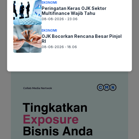
EKONOMI
Situs
Peringatan Keras OJK Sektor
Multifinance Wajib Tahu
web
08-08-2026 - 23.06
Simpan nama, email, dan situs web saya pada peramban ini
untuk komentar saya berikutnya.
EKONOMI
OJK Bocorkan Rencana Besar Pinjol
RI
08-08-2026 - 18.06