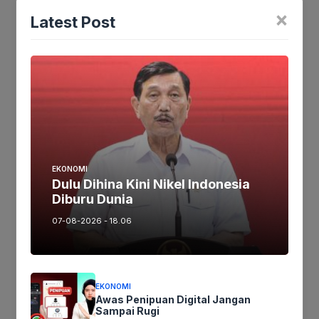
×
Latest Post
Jika keberatan atau harus diedit baik
Artikel maupun foto Silahkan
Laporkan!
Terima Kasih
Tags:
EKONOMI
Dulu Dihina Kini Nikel Indonesia
Ikutikami :
Diburu Dunia
07-08-2026 - 18.06
Tinggalkan komentar
Komentar
EKONOMI
Awas Penipuan Digital Jangan
Sampai Rugi