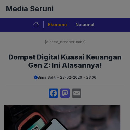
Langsung
Media Seruni
ke
isi
Ekonomi
Nasional
[aioseo_breadcrumbs]
Dompet Digital Kuasai Keuangan
Gen Z: Ini Alasannya!
Bima Sakti
23-02-2026 - 23.06
Facebook
Mastodon
Email