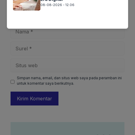
08-08-2026 - 12.06
Nama
Surel
Situs
web
Simpan nama, email, dan situs web saya pada peramban ini
untuk komentar saya berikutnya.