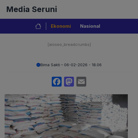
Langsung
Media Seruni
ke
isi
Ekonomi
Nasional
[aioseo_breadcrumbs]
Bima Sakti
06-02-2026 - 18.06
Facebook
Mastodon
Email