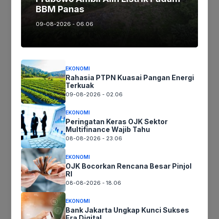
BBM Panas
Artikel maupun foto Silahkan
Laporkan!
Terima Kasih
09-08-2026 - 06.06
Tags:
EKONOMI
Rahasia PTPN Kuasai Pangan Energi
Terkuak
09-08-2026 - 02.06
Ikutikami :
EKONOMI
Peringatan Keras OJK Sektor
Multifinance Wajib Tahu
08-08-2026 - 23.06
Tinggalkan komentar
Komentar
EKONOMI
OJK Bocorkan Rencana Besar Pinjol
RI
08-08-2026 - 18.06
EKONOMI
Bank Jakarta Ungkap Kunci Sukses
Era Digital