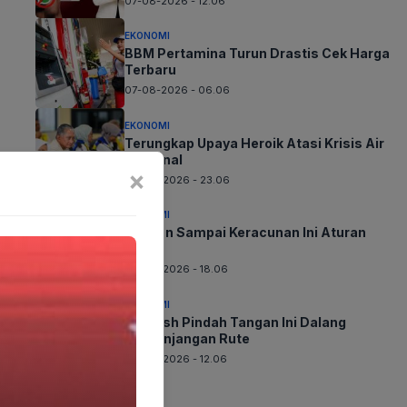
07-08-2026 - 12.06
EKONOMI
BBM Pertamina Turun Drastis Cek Harga
Terbaru
07-08-2026 - 06.06
EKONOMI
Terungkap Upaya Heroik Atasi Krisis Air
Nasional
×
06-08-2026 - 23.06
EKONOMI
Jangan Sampai Keracunan Ini Aturan
Baru
06-08-2026 - 18.06
EKONOMI
Whoosh Pindah Tangan Ini Dalang
Perpanjangan Rute
06-08-2026 - 12.06