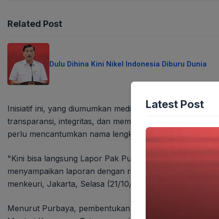
Related Post
Dulu Dihina Kini Nikel Indonesia Diburu Dunia
Latest Post
Inisiatif ini, yang diumumkan mediaseruni.co.id, meru
transparansi, integritas, dan memastikan setiap keluhan 
perlu mencantumkan nama lengkap dan alamat email sa
"Kini bisa langsung Lapor Pak Purbaya! Melalui layana
menyampaikan laporan dengan mencantumkan nama lengka
menkeuri, Jakarta, Selasa (21/10/2025).
Menurut Purbaya, pembentukan kanal pengaduan ini tel