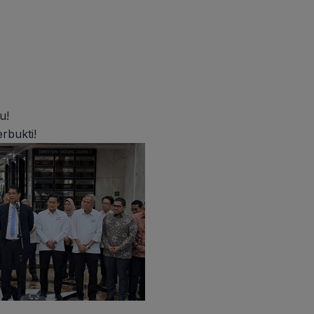
u!
rbukti!