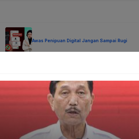
Awas Penipuan Digital Jangan Sampai Rugi
pakan wujud komitmen Menkeu Purbaya dalam meningkatkan
masyarakat didengar dan ditindaklanjuti. Pelapor hanya
at menyampaikan aduan melalui WA.
n WhatsApp di 0822 4040 6600, masyarakat dapat
p dan alamat surel (email)," tulis akun Instagram
ah direncanakan sejak awal masa jabatannya sebagai