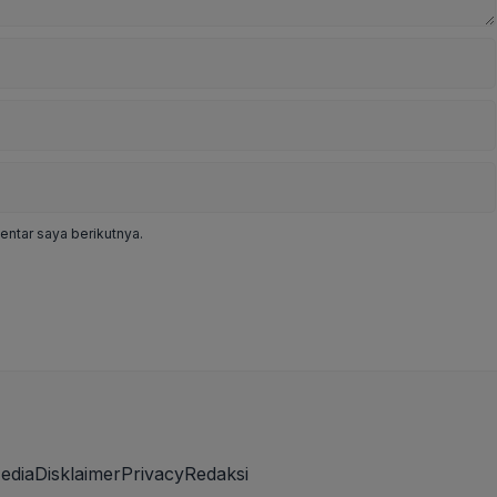
ntar saya berikutnya.
edia
Disklaimer
Privacy
Redaksi