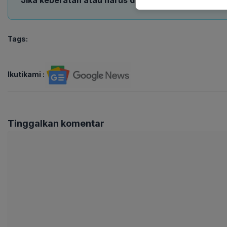
Jika keberatan atau harus diedit baik Artikel maup
Tags:
Ikutikami :
Tinggalkan komentar
Komentar