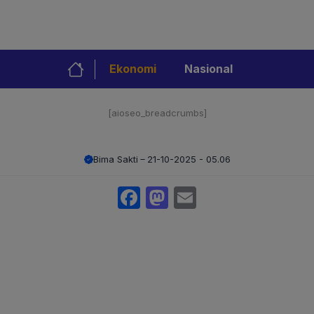
Ekonomi
Nasional
[aioseo_breadcrumbs]
Bima Sakti
21-10-2025 - 05.06
Facebook
Mastodon
Email