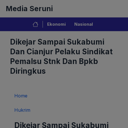
Langsung
Media Seruni
ke
isi
Ekonomi
Nasional
Dikejar Sampai Sukabumi
Dan Cianjur Pelaku Sindikat
Pemalsu Stnk Dan Bpkb
Diringkus
Home
Hukrim
Dikejar Sampai Sukabumi