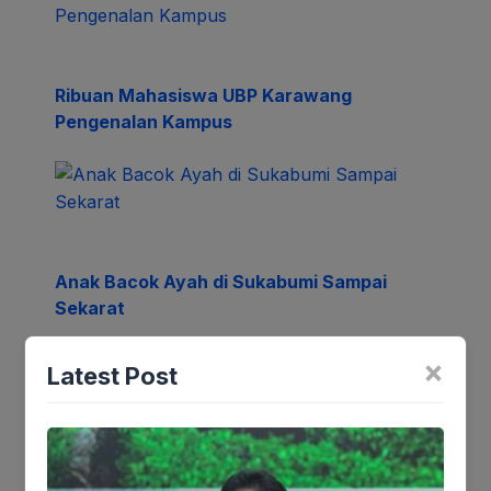
Ribuan Mahasiswa UBP Karawang
Pengenalan Kampus
Anak Bacok Ayah di Sukabumi Sampai
Sekarat
×
Latest Post
Tinggalkan Balasan
Alamat email Anda tidak akan dipublikasikan.