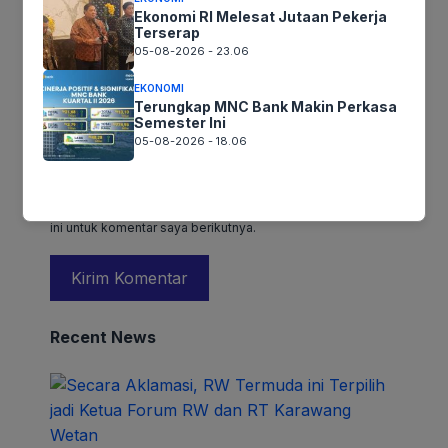
Email
*
Ekonomi RI Melesat Jutaan Pekerja
Terserap
05-08-2026 - 23.06
EKONOMI
Situs Web
Terungkap MNC Bank Makin Perkasa
Semester Ini
05-08-2026 - 18.06
Simpan nama, email, dan situs web saya pada peramban
ini untuk komentar saya berikutnya.
Recent News