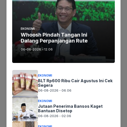
Ruas yang wajib ditandai
*
Komentar
*
EKONOMI
Whoosh Pindah Tangan Ini
Dalang Perpanjangan Rute
06-08-2026 - 12.06
EKONOMI
BLT Rp600 Ribu Cair Agustus Ini Cek
Segera
06-08-2026 - 06.06
Nama
*
EKONOMI
Jutaan Penerima Bansos Kaget
Bantuan Disetop
06-08-2026 - 02.06
EKONOMI