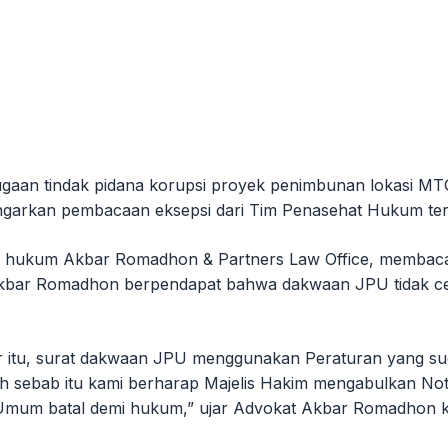
dugaan tindak pidana korupsi proyek penimbunan lokasi MT
garkan pembacaan eksepsi dari Tim Penasehat Hukum terd
or hukum Akbar Romadhon & Partners Law Office, membaca
Akbar Romadhon berpendapat bahwa dakwaan JPU tidak c
itu, surat dakwaan JPU menggunakan Peraturan yang sudah
leh sebab itu kami berharap Majelis Hakim mengabulkan Not
m batal demi hukum,” ujar Advokat Akbar Romadhon kep