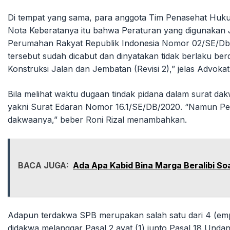
Di tempat yang sama, para anggota Tim Penasehat Hukum 
Nota Keberatanya itu bahwa Peraturan yang digunakan 
Perumahan Rakyat Republik Indonesia Nomor 02/SE/Db/2
tersebut sudah dicabut dan dinyatakan tidak berlaku b
Konstruksi Jalan dan Jembatan (Revisi 2),” jelas Advokat 
Bila melihat waktu dugaan tindak pidana dalam surat 
yakni Surat Edaran Nomor 16.1/SE/DB/2020. “Namun P
dakwaanya,” beber Roni Rizal menambahkan.
BACA JUGA:
Ada Apa Kabid Bina Marga Beralibi So
Adapun terdakwa SPB merupakan salah satu dari 4 (emp
didakwa melanggar Pasal 2 ayat (1) junto Pasal 18 U