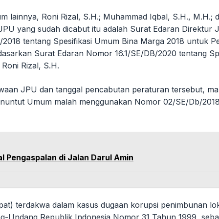
lainnya, Roni Rizal, S.H.; Muhammad Iqbal, S.H., M.H.; d
JPU yang sudah dicabut itu adalah Surat Edaran Direktu
018 tentang Spesifikasi Umum Bina Marga 2018 untuk Pek
erdasarkan Surat Edaran Nomor 16.1/SE/DB/2020 tentang S
Roni Rizal, S.H.
dakwaan JPU dan tanggal pencabutan peraturan tersebut, 
enuntut Umum malah menggunakan Nomor 02/SE/Db/2018 ya
al Pengaspalan di Jalan Darul Amin
at) terdakwa dalam kasus dugaan korupsi penimbunan lok
ndang-Undang Republik Indonesia Nomor 31 Tahun 1999, s