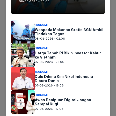
08-08-2026 - 06.06
Geger Mayat Perempuan Muda Bercincin di
Pinggir Sawah Kelurahan Mekarjati
Januari 21, 2021
EKONOMI
Waspada Makanan Gratis BGN Ambil
Tindakan Tegas
08-08-2026 - 02.06
EKONOMI
Harga Tanah RI Bikin Investor Kabur
Nyunda Banget, Bobogohan Sambil
ke Vietnam
Liwetan di Saung Kabogoh
07-08-2026 - 23.06
EKONOMI
Oktober 12, 2020
Dulu Dihina Kini Nikel Indonesia
Diburu Dunia
07-08-2026 - 18.06
EKONOMI
Awas Penipuan Digital Jangan
Sampai Rugi
Tebing di Curug Cigeuntis Longsor Akibat
07-08-2026 - 12.06
Hujan Deras