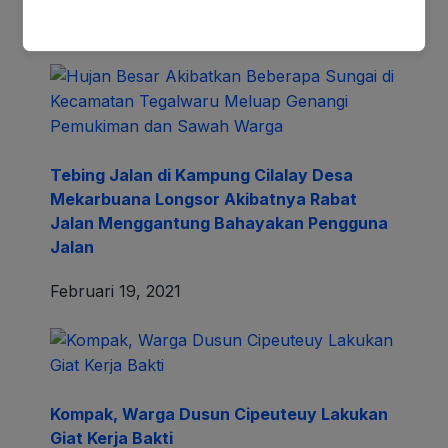
Februari 16, 2021
Tebing Jalan di Kampung Cilalay Desa
Mekarbuana Longsor Akibatnya Rabat
Jalan Menggantung Bahayakan Pengguna
Jalan
Februari 19, 2021
Kompak, Warga Dusun Cipeuteuy Lakukan
Giat Kerja Bakti