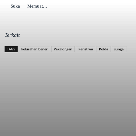
Suka
Memuat…
Terkait
TAGS
kelurahan bener
Pekalongan
Peristiwa
Polda
sungai
Bagikan
Facebook