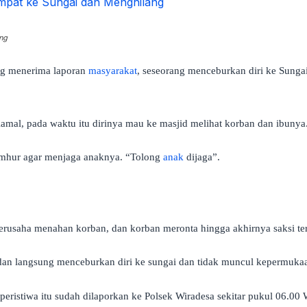
ng
ng menerima laporan
masyarakat
, seseorang menceburkan diri ke Sung
Kamal, pada waktu itu dirinya mau ke masjid melihat korban dan ibunya
Jamhur agar menjaga anaknya. “Tolong
anak
dijaga”.
berusaha menahan korban, dan korban meronta hingga akhirnya saksi ter
dan langsung menceburkan diri ke sungai dan tidak muncul kepermuka
ristiwa itu sudah dilaporkan ke Polsek Wiradesa sekitar pukul 06.00 