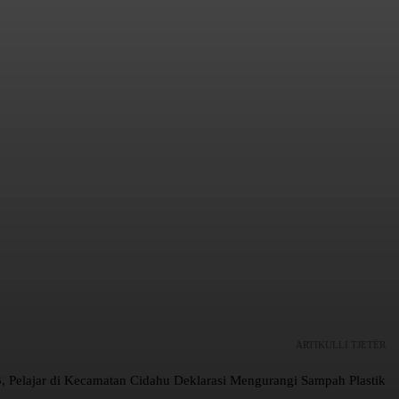
ARTIKULLI TJETËR
 Pelajar di Kecamatan Cidahu Deklarasi Mengurangi Sampah Plastik