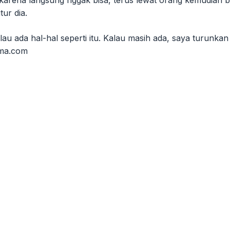
arena langsung nggak bisa, terus lewat orang kemudian bay
tur dia.
au ada hal-hal seperti itu. Kalau masih ada, saya turunkan
ama.com