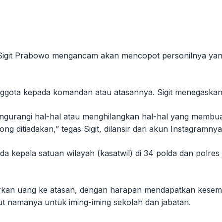
Sigit Prabowo mengancam akan mencopot personilnya yang te
gota kepada komandan atau atasannya. Sigit menegaskan pe
 mengurangi hal-hal atau menghilangkan hal-hal yang memb
ong ditiadakan,” tegas Sigit, dilansir dari akun Instagramny
a kepala satuan wilayah (kasatwil) di 34 polda dan polres
an uang ke atasan, dengan harapan mendapatkan kesempata
 namanya untuk iming-iming sekolah dan jabatan.