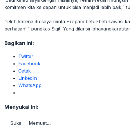
“Jadi kalau saya dengar misalnya, rekan-rekan mungkin k
komitmen kita ke depan untuk bisa menjadi lebih baik,” tu
“Oleh karena itu saya minta Propam betul-betul awasi kal
perhatian!,” pungkas Sigit. Yang dilansir bhayangkaraut
Bagikan ini:
Twitter
Facebook
Cetak
LinkedIn
WhatsApp
Menyukai ini:
Suka
Memuat…