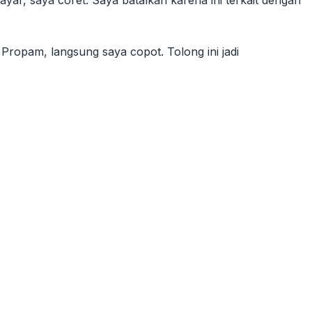
ar, saya coret. Saya batalkan karena ini terkait dengan
 Propam, langsung saya copot. Tolong ini jadi