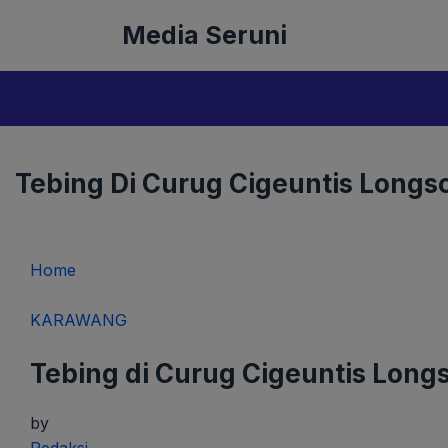
Langsung
Media Seruni
ke
isi
Tebing Di Curug Cigeuntis Longs
Home
KARAWANG
Tebing di Curug Cigeuntis Long
by