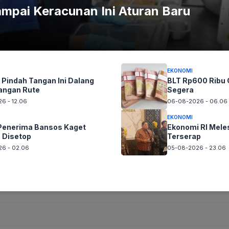
mpai Keracunan Ini Aturan Baru
EKONOMI
Pindah Tangan Ini Dalang
BLT Rp600 Ribu C
angan Rute
Segera
6 - 12.06
06-08-2026 - 06.06
EKONOMI
Penerima Bansos Kaget
Ekonomi RI Mele
 Disetop
Terserap
6 - 02.06
05-08-2026 - 23.06