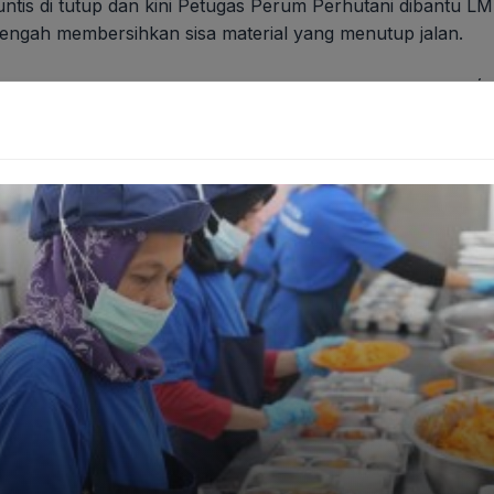
euntis di tutup dan kini Petugas Perum Perhutani dibant
ngah membersihkan sisa material yang menutup jalan.
erupakan wilayah kerja Kepala Resort Pemangkuan Hutan (
di Desa Mekar Buana Kecamatan Tegalwaru Kabupaten Ka
g tanah itu memang konturnya lembek dan akibatnya karen
benar aman,” Tutupnya.
( YFN )
ang
karawang
tak menimbulkan korban jiwa
wisata Curug Cig
 wajib ditandai
*