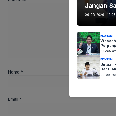
Jangan Sa
06-08-2026 - 18.06
EKONOMI
Whoosh 
Perpanj
06-08-202
EKONOMI
Jutaan 
Bantuan
Nama
*
06-08-202
Email
*