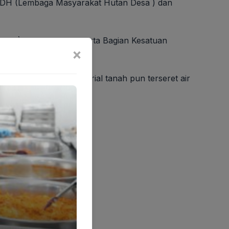
u LMDH (Lembaga Masyarakat Hutan Desa ) dan
KRPH) Cigunung Sari serta Bagian Kesatuan
×
rawang.
a hujan deras ,material tanah pun terseret air
euntis