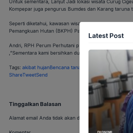
Untuk sementara, Lanjut Jadi lokasi wisata Curug Cig
Kompepar juga pengurus Bumdes dan Karang taruna te
Seperti diketahui, kawasan wisata Curug Cigeuntis m
Pemangkuan Hutan (BKPH) Pangkalan atau tepatnya 
Latest Post
Andri, RPH Perum Perhutani pun mengungkapkan, Tebin
,”Sementara kami bersihkan dulu kang sampai benar-
Tags:
akibat hujan
Bencana tanah longsor
berita karaw
Share
Tweet
Send
Tinggalkan Balasan
Alamat email Anda tidak akan dipublikasikan.
Ruas yang
Komentar
EKONOMI