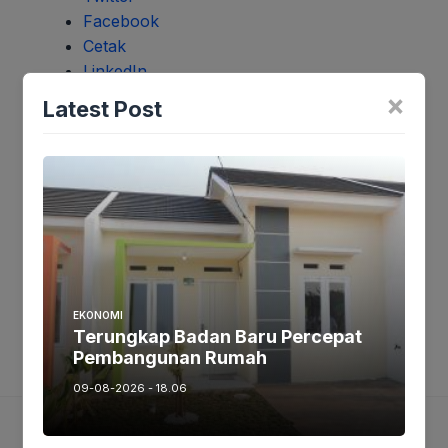
Facebook
Cetak
LinkedIn
WhatsApp
×
Latest Post
Menyukai ini:
Suka
Memuat…
EKONOMI
Terungkap Badan Baru Percepat
Pembangunan Rumah
09-08-2026 - 18.06