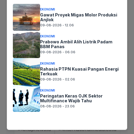
EKONOMI
Tentang
Kontak
Pedoman Media
Disklaimer
Privacy
Gawat Proyek Migas Molor Produksi
Redaksi
Anjlok
09-08-2026 - 12.06
EKONOMI
Prabowo Ambil Alih Listrik Padam
BBM Panas
09-08-2026 - 06.06
MEDIA PARTNERS
EKONOMI
Rahasia PTPN Kuasai Pangan Energi
Terkuak
09-08-2026 - 02.06
EKONOMI
Peringatan Keras OJK Sektor
Multifinance Wajib Tahu
08-08-2026 - 23.06