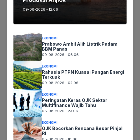
09-08-2026 - 12.06
BERITA DAERAH
EKONOMI
Prabowo Ambil Alih Listrik Padam
Pemkab Sukabumi Komitmen Berikan Perlindungan
BBM Panas
kepada Pekerja Migran
09-08-2026 - 06.06
EKONOMI
Rahasia PTPN Kuasai Pangan Energi
Terkuak
09-08-2026 - 02.06
BERITA DAERAH
EKONOMI
Peringatan Keras OJK Sektor
Multifinance Wajib Tahu
Wakili Karawang Barat Santri SMPIT Almadinah Peraih
08-08-2026 - 23.06
Juara 3 LMBKS Katagori MHQ
EKONOMI
OJK Bocorkan Rencana Besar Pinjol
RI
08-08-2026 - 18.06