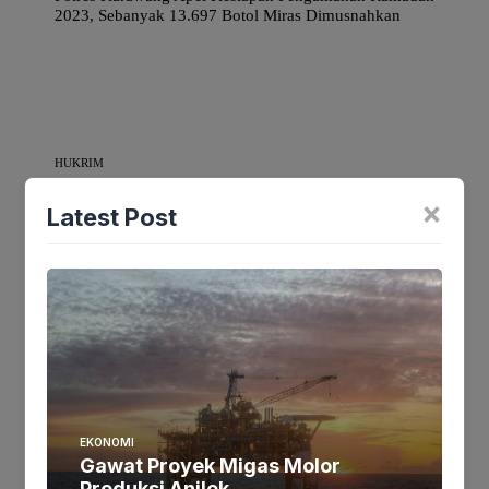
2023, Sebanyak 13.697 Botol Miras Dimusnahkan
HUKRIM
×
Latest Post
Batasi Jam Operasi THM Pemkab Larang Jual Petasan
Selama Ramadan
BERITA DAERAH
PNS Pemkab Sukabumi Banyak yang Berprestasi, Sekda
EKONOMI
Berharap Bisa Lebih Banyak Lagi
Gawat Proyek Migas Molor
Produksi Anjlok