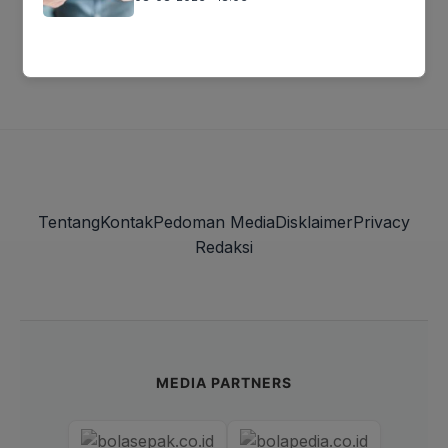
Muat lebih banyak
Tentang
Kontak
Pedoman Media
Disklaimer
Privacy
Redaksi
MEDIA PARTNERS