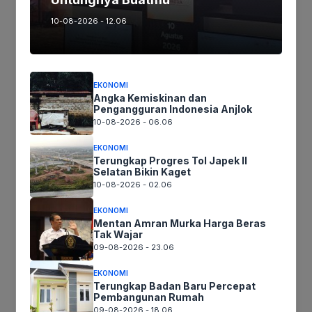
10-08-2026 - 12.06
HUKRIM
EKONOMI
Angka Kemiskinan dan
Tabrakan Hebat di Jalan Raya Siliwangi, Diduga
Pengangguran Indonesia Anjlok
Mengalami Pusing Supir Honda City Tabrak Angkot
10-08-2026 - 06.06
EKONOMI
Terungkap Progres Tol Japek II
Selatan Bikin Kaget
10-08-2026 - 02.06
BERITA DAERAH
EKONOMI
Mentan Amran Murka Harga Beras
Tak Wajar
Peringati Hari Hak Konsumen Sedunia, PLN UPT
09-08-2026 - 23.06
Karawang Perkuat Program Customer Branding
EKONOMI
Terungkap Badan Baru Percepat
Pembangunan Rumah
09-08-2026 - 18.06