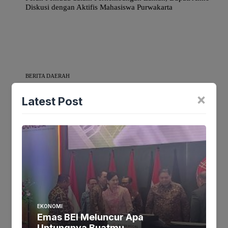
Diskusi dengan Aktifis Mahasiswa Purwakarta
BERITA DAERAH
×
Latest Post
Bhabinkamtibmas Polsek Astanaanyar Monitoring
Sosialisasi IKD
BERITA DAERAH
Pensiunan Dispenda Jabar Tenggelam di Irigasi KW 6,
EKONOMI
Korban Terpental Setelah Motornya Tersandung Batu
Emas BEI Meluncur Apa
Untungnya Buatmu