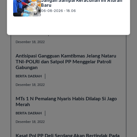
Jangan Sampai Keracunan Ini Aturan
Baru
Desember 18, 2022
06-08-2026 - 18.06
Berboncengan dengan Menteri Bintang, Puan
Naik Motor Listrik Ke GBK
BERITA NASIONAL
Desember 18, 2022
Antisipasi Gangguan Kamtibmas Jelang Nataru
TNI-POLRI dan Satpol PP Menggelar Patroli
Gabungan
BERITA DAERAH
Desember 18, 2022
MTs 1 N Pemalang Nyaris Habis Dilalap Si Jago
Merah
BERITA DAERAH
Desember 18, 2022
Kasat Pol PP Deli Serdang Akan Bertindak Pada