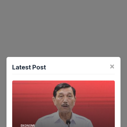
×
Latest Post
Pemda Purwakarta Menangkan
Gugatan Tanah SDN 2 Cikopo
PURWAKARTA
Juli 8, 2022
Mediaseruni.co.id – Pengadilan Negeri (PN) Purwakarta akhirnya
memenangkan pihak Sekolah Dasar Negeri (SDN) 2 Cikopo
dalam perkara lahan kosong pada SDN 2 Cikopo.
Lahan kosong…
EKONOMI