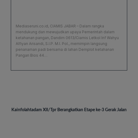
Mediaseruni.co.id, CIAMIS JABAR – Dalam rangka
mendukung dan mewujudkan upaya Pemerintah dalam
ketahanan pangan, Dandim 0613/Ciamis Letkol Inf Wahyu
Alfiyan Arisandi, S.I.P. M.I. Pol., memimpin langsung
penanaman padi bersama di lahan Demplot ketahanan
Pangan Bios 44…
BREAKING NEWS
Kainfolahtadam XII/Tpr Berangkatkan Etape ke-3 Gerak Jalan
Peleton Pembawa Simbol Yudha Wastu Pramuka Jaya