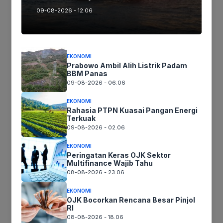
09-08-2026 - 12.06
JEJAK LELUHUR
EKONOMI
Prabowo Ambil Alih Listrik Padam
BBM Panas
Tradisi Sejarah Batang, Pembukaan Pintu Makam Kiai
Hasan Surgi Jatikusumo Setiap Bulan 7 Sya’ban
09-08-2026 - 06.06
EKONOMI
Rahasia PTPN Kuasai Pangan Energi
Terkuak
09-08-2026 - 02.06
EKONOMI
BERITA DAERAH
Peringatan Keras OJK Sektor
Multifinance Wajib Tahu
08-08-2026 - 23.06
Dikeluhkan Warga Medangasem PJU Banyak yang Mati
EKONOMI
OJK Bocorkan Rencana Besar Pinjol
RI
08-08-2026 - 18.06
Muat lebih banyak