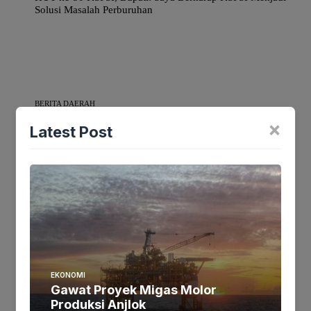
Solusi Masalah Perburuhan
BERITA DAERAH
×
Latest Post
Praktisi Hukum Putra Pratama Menanggapi Panggilan
Susulan Dari KPK ke Sejumlah Pejabat di Pemalang
HUKRIM
Strategi Pentahelix Upaya BNPT Turunkan Potensi
EKONOMI
Terorisme
Gawat Proyek Migas Molor
Produksi Anjlok