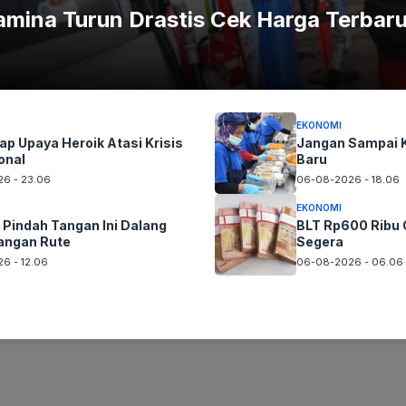
mina Turun Drastis Cek Harga Terbar
6
EKONOMI
ap Upaya Heroik Atasi Krisis
Jangan Sampai K
onal
Baru
6 - 23.06
06-08-2026 - 18.06
EKONOMI
Pindah Tangan Ini Dalang
BLT Rp600 Ribu C
angan Rute
Segera
6 - 12.06
06-08-2026 - 06.06