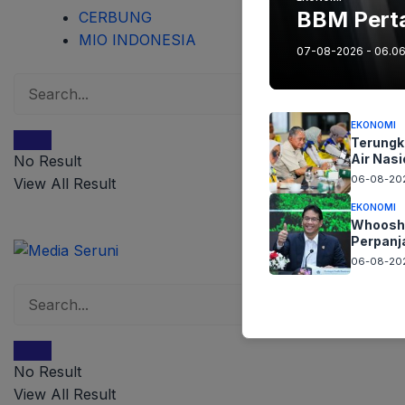
BBM Perta
CERBUNG
MIO INDONESIA
07-08-2026 - 06.0
EKONOMI
Terungk
Air Nasi
No Result
06-08-202
View All Result
EKONOMI
Whoosh 
Perpanj
06-08-202
No Result
View All Result