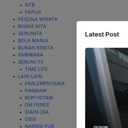
NTB
PAPUA
PESONA WISATA
BISNIS KITA
Latest Post
SERUNITA
BOLA MANIA
BUKAN BERITA
PARIWARA
SERUNI TV
TIME LIFE
LAIN-LAIN
PARLEMENTARIA
HANKAM
KOPI HITAM
OM PERES
SIAPA DIA
OSIS
NARSIS YUK
EKONOMI