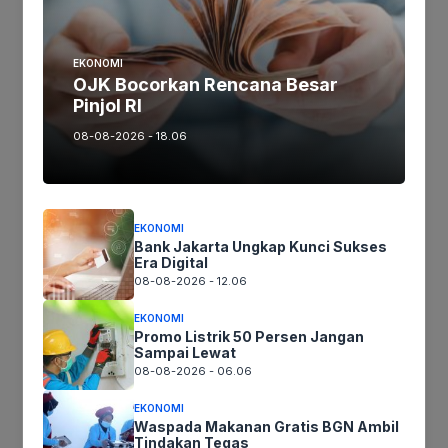
Latest
EKONOMI
OJK Bocorkan Rencana Besar
Pinjol RI
Nyunda Banget, Bobogohan Sambil
08-08-2026 - 18.06
Liwetan di Saung Kabogoh
Oktober 12, 2020
EKONOMI
Bank Jakarta Ungkap Kunci Sukses
Era Digital
08-08-2026 - 12.06
EKONOMI
Promo Listrik 50 Persen Jangan
Mayat Dalam Mobil Puluhan Lubang Peluru
Sampai Lewat
08-08-2026 - 06.06
Ternyata Pembobol Rumah di Munjuljaya
EKONOMI
November 1, 2020
Waspada Makanan Gratis BGN Ambil
Tindakan Tegas