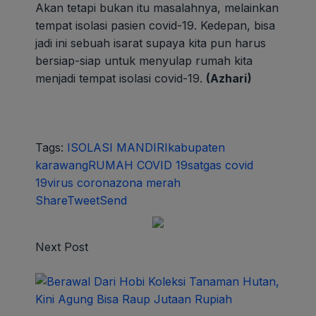
Akan tetapi bukan itu masalahnya, melainkan
tempat isolasi pasien covid-19. Kedepan, bisa
jadi ini sebuah isarat supaya kita pun harus
bersiap-siap untuk menyulap rumah kita
menjadi tempat isolasi covid-19.
(Azhari)
Tags:
ISOLASI MANDIRI
kabupaten
karawang
RUMAH COVID 19
satgas covid
19
virus corona
zona merah
Share
Tweet
Send
Next Post