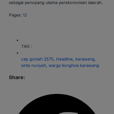
sebagai penopang utama perekonomian daerah.
Page
,
Page
Pages:
1
2
TAG :
cap gomeh 2575
,
Headline
,
karawang
,
sinta nuriyah
,
warga tionghoa karawang
Share: