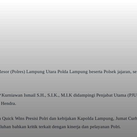
esor (Polres) Lampung Utara Polda Lampung beserta Polsek jajaran, se
urniawan Ismail S.H., S.I.K., M.I.K didampingi Penjabat Utama (PJU)
 Hendra.
uick Wins Presisi Polri dan kebijakan Kapolda Lampung, Jumat Curhat
uhan bahkan kritik terkait dengan kinerja dan pelayanan Polri.