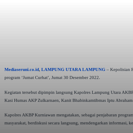
Copy URL
Mediaseruni.co.id
,
LAMPUNG UTARA LAMPUNG
– Kepolisian R
program ‘Jumat Curhat’, Jumat 30 Desember 2022.
Kegiatan tersebut dipimpin langsung Kapolres Lampung Utara AKBP K
Kasi Humas AKP Zulkarnaen, Kanit Bhabinkamtibmas Iptu Abraham
Kapolres AKBP Kurniawan mengatakan, sebagai penjabaran program Q
masyarakat, berdiskusi secara langsung, mendengarkan informasi, kel