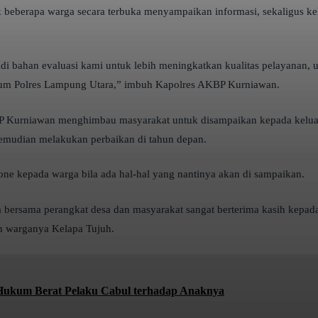
ak beberapa warga secara terbuka menyampaikan informasi, sekaligus
i bahan evaluasi kami untuk lebih meningkatkan kualitas pelayanan, 
ukum Polres Lampung Utara,” imbuh Kapolres AKBP Kurniawan.
BP Kurniawan menghimbau masyarakat untuk disampaikan kepada keluarg
u kemudian melakukan perbaikan di tahun depan.
 kepada warga bila ada hal-hal yang nantinya akan di sampaikan.
 bersama perangkat desa dan masyarakat sangat berterima kasih kepada
n warganya Kelapa Tujuh.
 Hukum Berat Pelaku Cabul terhadap Anaknya