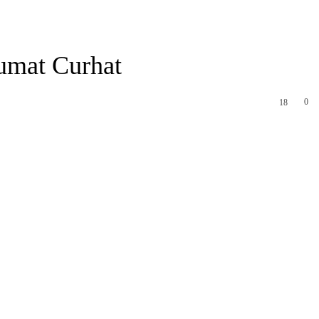
umat Curhat
0
18