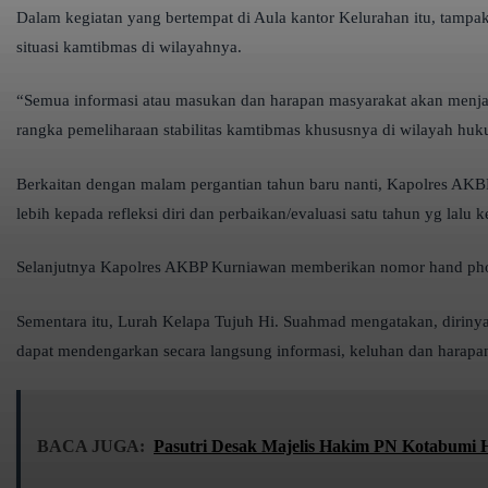
Dalam kegiatan yang bertempat di Aula kantor Kelurahan itu, tamp
situasi kamtibmas di wilayahnya.
“Semua informasi atau masukan dan harapan masyarakat akan menjad
rangka pemeliharaan stabilitas kamtibmas khususnya di wilayah h
Berkaitan dengan malam pergantian tahun baru nanti, Kapolres AK
lebih kepada refleksi diri dan perbaikan/evaluasi satu tahun yg lal
Selanjutnya Kapolres AKBP Kurniawan memberikan nomor hand phone
Sementara itu, Lurah Kelapa Tujuh Hi. Suahmad mengatakan, dirinya
dapat mendengarkan secara langsung informasi, keluhan dan harapa
BACA JUGA:
Pasutri Desak Majelis Hakim PN Kotabumi