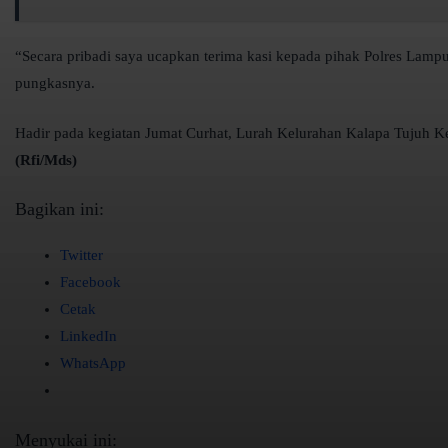
“Secara pribadi saya ucapkan terima kasi kepada pihak Polres Lamp
pungkasnya.
Hadir pada kegiatan Jumat Curhat, Lurah Kelurahan Kalapa Tujuh K
(Rfi/Mds)
Bagikan ini:
Twitter
Facebook
Cetak
LinkedIn
WhatsApp
Menyukai ini: