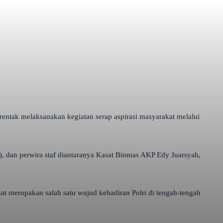
rentak melaksanakan kegiatan serap aspirasi masyarakat melalui
, dan perwira staf diantaranya Kasat Binmas AKP Edy Juarsyah,
 merupakan salah satu wujud kehadiran Polri di tengah-tengah