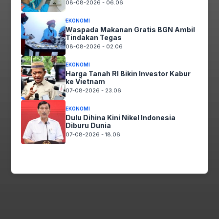
08-08-2026 - 06.06
Suka
Memuat…
EKONOMI
Waspada Makanan Gratis BGN Ambil
Tindakan Tegas
08-08-2026 - 02.06
Terkait
EKONOMI
Harga Tanah RI Bikin Investor Kabur
ke Vietnam
TAGS
Sejumlah Oknum Kades di Pemalang Terancam Dibui
07-08-2026 - 23.06
EKONOMI
Dulu Dihina Kini Nikel Indonesia
Diburu Dunia
07-08-2026 - 18.06
Facebook