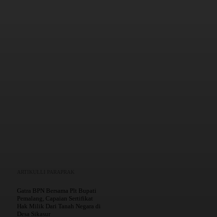
Mencetak
Copy URL
ARTIKULLI PARAPRAK
Gatra BPN Bersama Plt Bupati
Pemalang, Capaian Sertifikat
Hak Milik Dari Tanah Negara di
Desa Sikasur