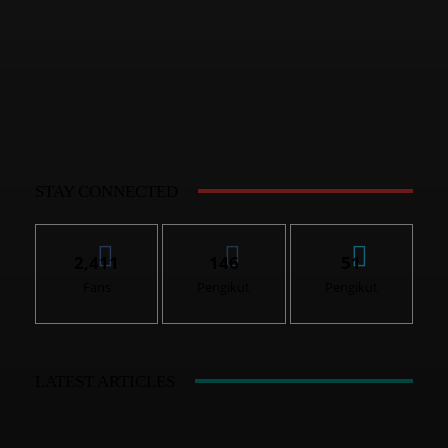
STAY CONNECTED
2,411
146
51
Fans
Pengikut
Pengikut
LATEST ARTICLES