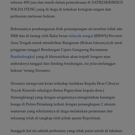
sebesar 400 juta dan masih dalam pemeriksaan di SATRESKRIMSUS
POLDA JTENG yang di duga di temukan kerugian negara dan
perbuatan melawan hukum.
Bahwasanya pembangunan fisik penampungan air tersebut tidak ada
IMB dan di larang oleh Balai besar
wilayah
sungai
(BBWS) Provinsi
Jawa Tengah untuk mendirikan Bangunan (Bukan lokusnya) di areal
pinggiran tanggul Bendungan Cipiro Gongseng Kecamatan
Randudongkal
yang di khawatirkan akan terjadi longsor atau
ambruknya tanggul dan dinding bendungan, itu jelas melanggar
hukum ‘terang Siswanto.
Siswanto mengecam keras terhadap tindakan Kepala Desa Cibuyur
Yoyok Kisnodo sekaligus Ketua Paguyuban kepala desa (
Simongklang) yang dengan arogansinya mengirimkan karangan
bunga di Polres Pemalang terkait dengan penangkapan 2 oknum
wartawan yang sebelumnya di duga melakukan pemerasan dan
sekarang telah di tangkap oleh pihak aparat Kepolisian.
Sungguh hal ini adalah perbuatan yang tidak patut untuk di lakukan