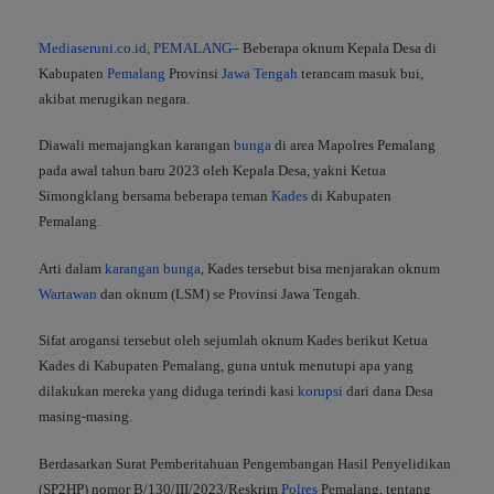
Mediaseruni.co.id, PEMALANG
– Beberapa oknum Kepala Desa di
Kabupaten
Pemalang
Provinsi
Jawa Tengah
terancam masuk bui,
akibat merugikan negara.
Diawali memajangkan karangan
bunga
di area Mapolres Pemalang
pada awal tahun baru 2023 oleh Kepala Desa, yakni Ketua
Simongklang bersama beberapa teman
Kades
di Kabupaten
Pemalang.
Arti dalam
karangan bunga
, Kades tersebut bisa menjarakan oknum
Wartawan
dan oknum (LSM) se Provinsi Jawa Tengah.
Sifat arogansi tersebut oleh sejumlah oknum Kades berikut Ketua
Kades di Kabupaten Pemalang, guna untuk menutupi apa yang
dilakukan mereka yang diduga terindi kasi
korupsi
dari dana Desa
masing-masing.
Berdasarkan Surat Pemberitahuan Pengembangan Hasil Penyelidikan
(SP2HP) nomor B/130/III/2023/Reskrim
Polres
Pemalang, tentang