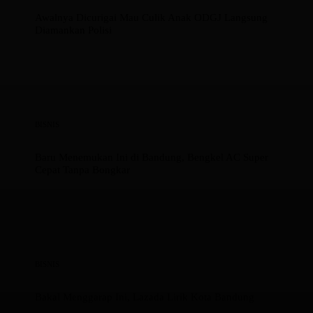
Awalnya Dicurigai Mau Culik Anak ODGJ Langsung
Diamankan Polisi
BISNIS
Baru Menemukan Ini di Bandung, Bengkel AC Super
Cepat Tanpa Bongkar
BISNIS
Bakal Menggarap Ini, Lazada Lirik Kota Bandung