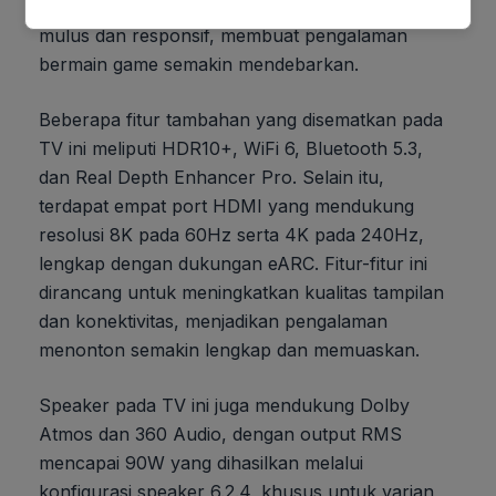
pengguna dapat menikmati permainan yang lebih
mulus dan responsif, membuat pengalaman
bermain game semakin mendebarkan.
Beberapa fitur tambahan yang disematkan pada
TV ini meliputi HDR10+, WiFi 6, Bluetooth 5.3,
dan Real Depth Enhancer Pro. Selain itu,
terdapat empat port HDMI yang mendukung
resolusi 8K pada 60Hz serta 4K pada 240Hz,
lengkap dengan dukungan eARC. Fitur-fitur ini
dirancang untuk meningkatkan kualitas tampilan
dan konektivitas, menjadikan pengalaman
menonton semakin lengkap dan memuaskan.
Speaker pada TV ini juga mendukung Dolby
Atmos dan 360 Audio, dengan output RMS
mencapai 90W yang dihasilkan melalui
konfigurasi speaker 6.2.4, khusus untuk varian