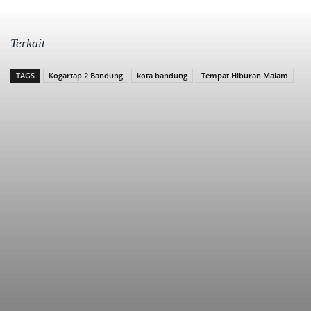
Terkait
TAGS
Kogartap 2 Bandung
kota bandung
Tempat Hiburan Malam
Bagikan
Facebook