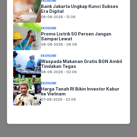
EKONOMI
Bank Jakarta Ungkap Kunci Sukses
Era Digital
08-08-2026 - 12.06
Simpan nama, email, dan situs web saya pada peramban
ini untuk komentar saya berikutnya.
EKONOMI
Promo Listrik 50 Persen Jangan
Sampai Lewat
08-08-2026 - 06.06
EKONOMI
Waspada Makanan Gratis BGN Ambil
Tindakan Tegas
08-08-2026 - 02.06
EKONOMI
Harga Tanah RI Bikin Investor Kabur
ke Vietnam
07-08-2026 - 23.06
Follow Us