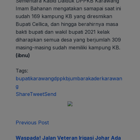
Sementara Kabid Dalduk DPPKB Karawang
Imam Bahanan mengatakan samapai saat ini
sudah 169 kampung KB yang diresmikan
Bupati Cellica, dan hingga berahirnya masa
bakti bupati dan wakil bupati 2021 kelak
diharapkan semua desa yang berjumlah 309
masing-masing sudah memiliki kampung KB.
(ibnu)
Tags:
bupatikarawang
dppkb
jumbara
kader
karawan
g
Share
Tweet
Send
Previous Post
Waspada! Jalan Veteran Irigasi Johar Ada