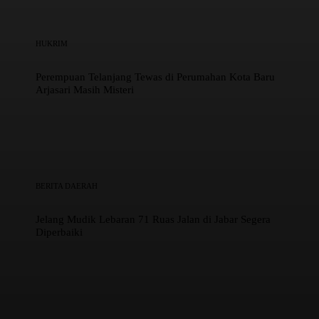
HUKRIM
Perempuan Telanjang Tewas di Perumahan Kota Baru
Arjasari Masih Misteri
BERITA DAERAH
Jelang Mudik Lebaran 71 Ruas Jalan di Jabar Segera
Diperbaiki