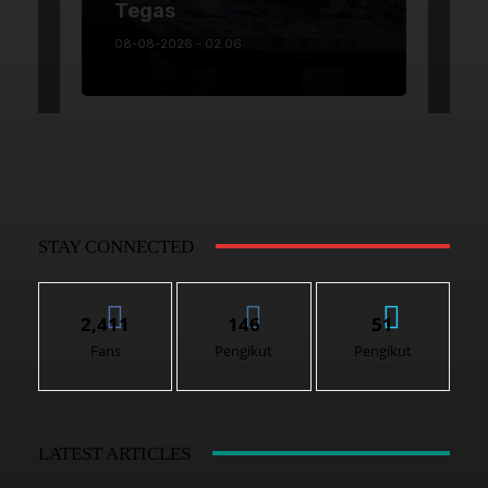
STAY CONNECTED
2,411
146
51
Fans
Pengikut
Pengikut
LATEST ARTICLES