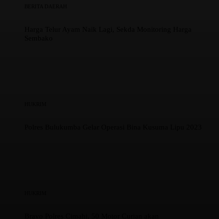
BERITA DAERAH
Harga Telur Ayam Naik Lagi, Sekda Monitoring Harga
Sembako
HUKRIM
Polres Bulukumba Gelar Operasi Bina Kusuma Lipu 2023
HUKRIM
Bravo Polres Cimahi, 50 Motor Curian akan