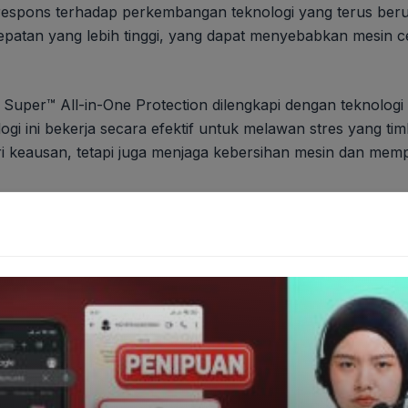
respons terhadap perkembangan teknologi yang terus beru
cepatan yang lebih tinggi, yang dapat menyebabkan mesin
Super™ All-in-One Protection dilengkapi dengan teknologi 
ogi ini bekerja secara efektif untuk melawan stres yang tim
dari keausan, tetapi juga menjaga kebersihan mesin dan me
ungi mesin di segala kondisi berkendara. Mobil Super™ Al
ertahun-tahun. Dengan produk ini, kami berkomitmen unt
i kemampuan untuk melindungi mesin kendaraan hingga 20 t
ol. Dengan melalui serangkaian uji coba yang ketat, produk
cara rutin selama 20 tahun dan jarak tempuh kendaraan sek
ptimal,” jelasnya.