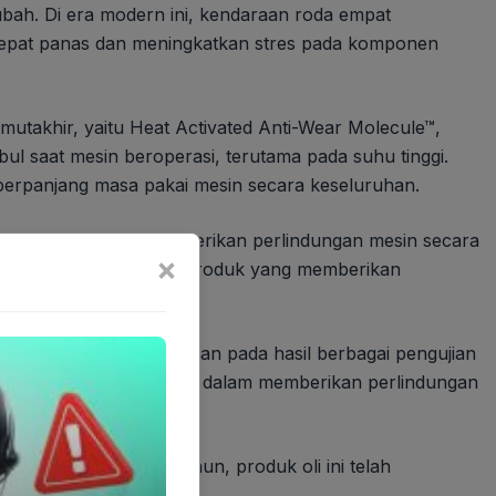
bah. Di era modern ini, kendaraan roda empat
 cepat panas dan meningkatkan stres pada komponen
mutakhir, yaitu Heat Activated Anti-Wear Molecule™,
bul saat mesin beroperasi, terutama pada suhu tinggi.
mperpanjang masa pakai mesin secara keseluruhan.
l-in-One Protection memberikan perlindungan mesin secara
×
uk menawarkan inovasi produk yang memberikan
ahun. Hal ini didasarkan pada hasil berbagai pengujian
 ini telah terbukti efektif dalam memberikan perlindungan
itar 9.300 mil per tahun, produk oli ini telah