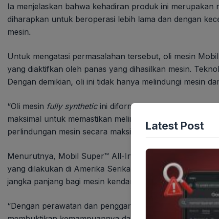
Ia menjelaskan bahwa kehadiran produk ini merupakan 
diharapkan untuk beroperasi lebih lama dan dengan ke
mesin.
Untuk mengatasi permasalahan tersebut, oli mesin Mobil 
yang diaktifkan oleh panas yang dihasilkan mesin. Teknol
Dengan demikian, oli ini tidak hanya melindungi mesin 
“Oli mesin
fully synthetic
ini diformulasikan untuk melind
maksimal untuk memastikan melindungi mesin selama b
Latest Post
perlindungan mesin secara maksimal,” tuturnya.
Menurutnya, Mobil Super™ All-In-One Protection memilik
yang dilakukan di Amerika Serikat dalam kondisi terkontr
jangka panjang bagi mesin kendaraan.
“Dengan perawatan dan penggantian oli yang dilakukan se
membuktikan kemampuannya dalam menjaga mesin tetap o