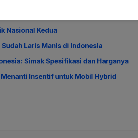
kai Jauh, Cek di Sini!
rik Nasional Kedua
udah Laris Manis di Indonesia
donesia: Simak Spesifikasi dan Harganya
Menanti Insentif untuk Mobil Hybrid