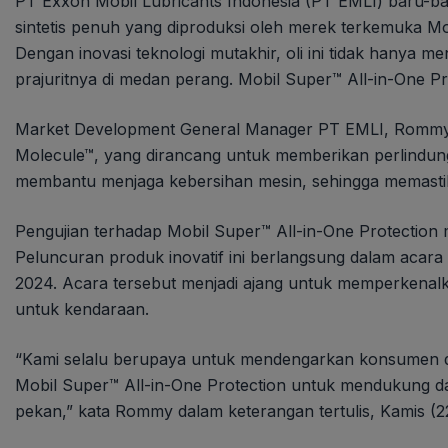
PT Exxon Mobil Lubricants Indonesia (PT EMLI) baru-bar
sintetis penuh yang diproduksi oleh merek terkemuka M
Dengan inovasi teknologi mutakhir, oli ini tidak hanya m
prajuritnya di medan perang. Mobil Super™ All-in-One P
Market Development General Manager PT EMLI, Rommy Av
Molecule™, yang dirancang untuk memberikan perlindunga
membantu menjaga kebersihan mesin, sehingga memastikan
Pengujian terhadap Mobil Super™ All-in-One Protection
Peluncuran produk inovatif ini berlangsung dalam acara b
2024. Acara tersebut menjadi ajang untuk memperkenal
untuk kendaraan.
“Kami selalu berupaya untuk mendengarkan konsumen dan
Mobil Super™ All-in-One Protection untuk mendukung da
pekan,” kata Rommy dalam keterangan tertulis, Kamis (2