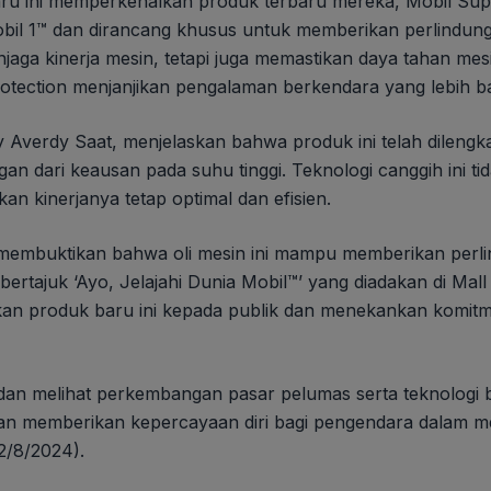
u ini memperkenalkan produk terbaru mereka, Mobil Super™
obil 1™ dan dirancang khusus untuk memberikan perlindung
enjaga kinerja mesin, tetapi juga memastikan daya tahan mes
rotection menjanjikan pengalaman berkendara yang lebih ba
erdy Saat, menjelaskan bahwa produk ini telah dilengkap
n dari keausan pada suhu tinggi. Teknologi canggih ini ti
 kinerjanya tetap optimal dan efisien.
 membuktikan bahwa oli mesin ini mampu memberikan perli
ertajuk ‘Ayo, Jelajahi Dunia Mobil™’ yang diadakan di Mall
kan produk baru ini kepada publik dan menekankan komit
 melihat perkembangan pasar pelumas serta teknologi baru
n memberikan kepercayaan diri bagi pengendara dalam mel
2/8/2024).