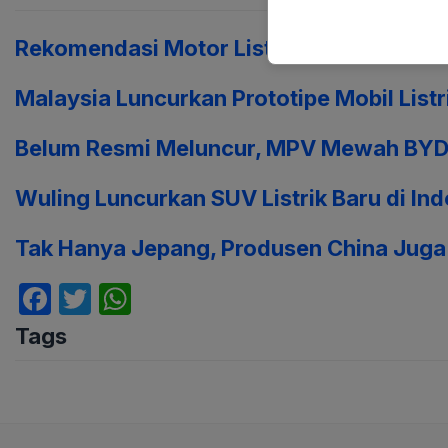
Rekomendasi Motor Listrik yang Bisa Dipa
Malaysia Luncurkan Prototipe Mobil List
Belum Resmi Meluncur, MPV Mewah BYD S
Wuling Luncurkan SUV Listrik Baru di In
Tak Hanya Jepang, Produsen China Juga 
F
T
W
a
w
h
Tags
c
itt
at
e
er
s
b
A