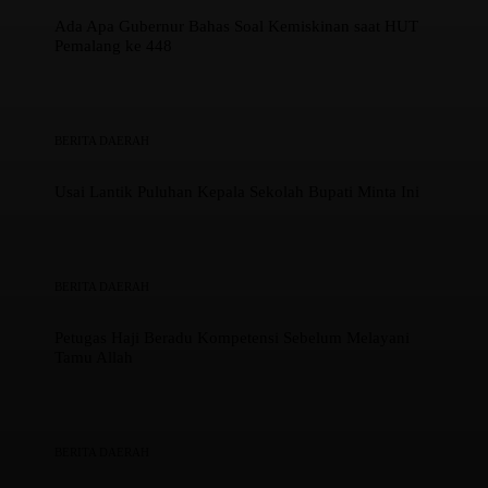
Ada Apa Gubernur Bahas Soal Kemiskinan saat HUT
Pemalang ke 448
BERITA DAERAH
Usai Lantik Puluhan Kepala Sekolah Bupati Minta Ini
BERITA DAERAH
Petugas Haji Beradu Kompetensi Sebelum Melayani
Tamu Allah
BERITA DAERAH