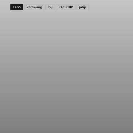
TAGS
karawang
loji
PAC PDIP
pdip
Facebook
Twitter
Pinterest