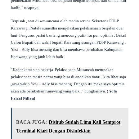
pembekalan Musancab bisa berjalan dengan kompak dan semua ikut
hadir ,” ucapnya.
Terpisah , saat di wawancarai oleh media seruni. Sekretaris PDI-P
Karawang , Natala sumedha menjelaskan pelaksanaan berjalan dua
hari. Pengurus partai banteng moncong putih itu pun optimis , Bakal
Calon Bupati dan wakil bupati Karawang usungan PDI-P Karawang ,
Yesi – Adly bisa menang dan bisa membawa perubahan Kabupaten
Karawang yang jauh lebih baik.
“Kader kami siap bekerja. Pelaksanaan Musancab merupakan
pelaksanaan mesin partai yang bisa di andalkan nanti , kita lihat saja
,saya yakin Yesi – Adly bisa menang. Dengan itu maka saya optimis
akan ada perubahan Karawang yang baik ,” pungkasnya.
( Yofa
Faizal Nillan)
BACA JUGA:
Dishub Sudah Lima Kali Semprot
Terminal Klari Dengan Disinfektan