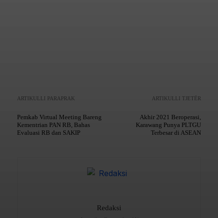
Copy URL
ARTIKULLI PARAPRAK
ARTIKULLI TJETËR
Pemkab Virtual Meeting Bareng
Akhir 2021 Beroperasi,
Kementrian PAN RB, Bahas
Karawang Punya PLTGU
Evaluasi RB dan SAKIP
Terbesar di ASEAN
Redaksi