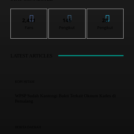
2,411
146
28
Fans
Pengikut
Pengikut
LATEST ARTICLES
KOPI HITAM
WPSP Sudah Kantongi Bukti Terkait Oknum Kades di
Pemalang
BERITA DAERAH