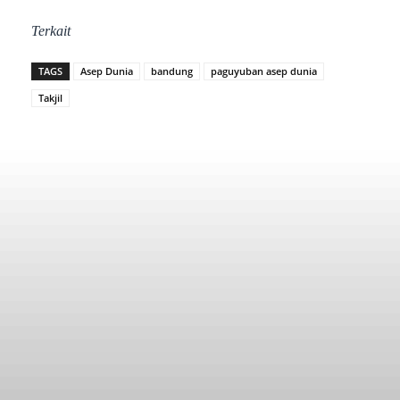
Terkait
TAGS
Asep Dunia
bandung
paguyuban asep dunia
Takjil
Facebook
Twitter