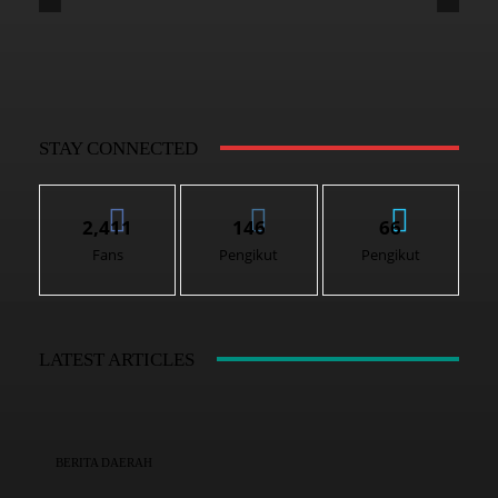
STAY CONNECTED
2,411
146
66
Fans
Pengikut
Pengikut
LATEST ARTICLES
BERITA DAERAH