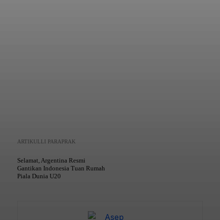
Copy URL
ARTIKULLI PARAPRAK
Selamat, Argentina Resmi
Gantikan Indonesia Tuan Rumah
Piala Dunia U20