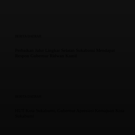
BERITA DAERAH
Perbaikan Jalur Lingkar Selatan Sukabumi Mendapat
Respon Gubernur Ridwan Kamil
BERITA DAERAH
HUT Kota Sukabumi, Gubernur Apresiasi Kemajuan Kota
Sukabumi