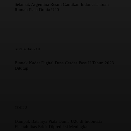
Selamat, Argentina Resmi Gantikan Indonesia Tuan
Rumah Piala Dunia U20
BERITA DAERAH
Bimtek Kader Digital Desa Cerdas Fase II Tahun 2023
Ditutup
PEMILU
Dampak Batalnya Piala Dunia U20 di Indonesia
Elektabilitas Erick Diprediksi Meningkat