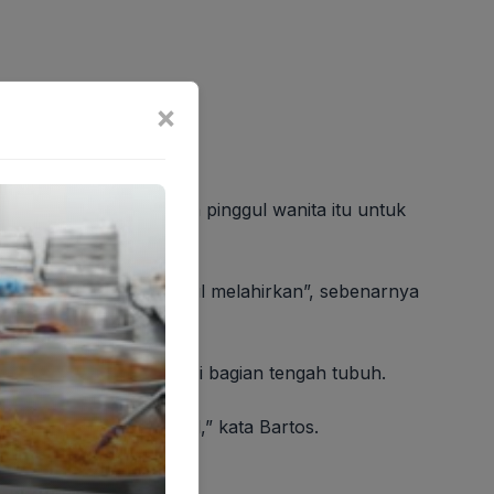
×
berbeda dari pria, dan pinggul wanita itu untuk
iasa kita sebut “pinggul melahirkan”, sebenarnya
” ucap Bartos.
erti obesitas sentral di bagian tengah tubuh.
ar dan kesulitan hamil,” kata Bartos.
ehat.