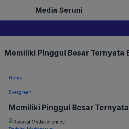
Langsung
Media Seruni
ke
isi
Memiliki Pinggul Besar Ternyat
Home
Evergreen
Memiliki Pinggul Besar Ternya
by