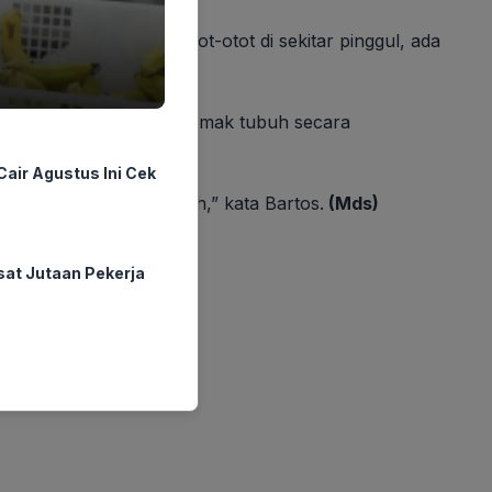
 dan mengencangkan otot-otot di sekitar pinggul, ada
dengan menghilangkan lemak tubuh secara
air Agustus Ini Cek
kan tubuh bagian bawah,” kata Bartos.
(Mds)
sat Jutaan Pekerja