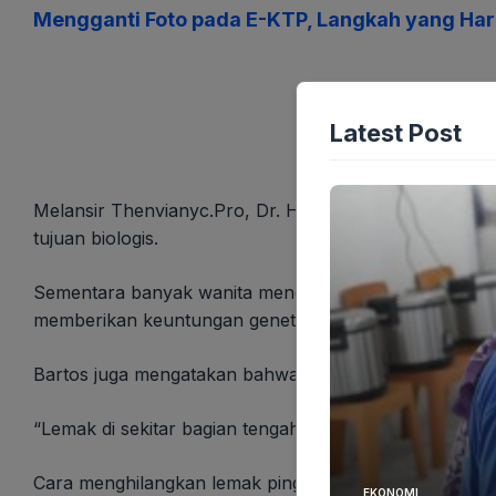
Mengganti Foto pada E-KTP, Langkah yang Haru
Latest Post
Melansir Thenvianyc.Pro, Dr. Heather Bartos , seorang
tujuan biologis.
Sementara banyak wanita mendambakan tubuh yang luru
memberikan keuntungan genetik. Dengan kata lain, pi
Bartos juga mengatakan bahwa distribusi lemak di area
“Lemak di sekitar bagian tengah dikaitkan dengan estr
Cara menghilangkan lemak pinggul, Bartos mengataka
EKONOMI