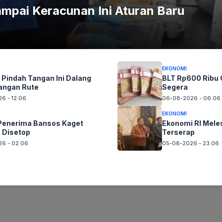
mpai Keracunan Ini Aturan Baru
gul tidak dapat diubah, jika ingin menonjolkan lekuk tubuh
u area tubuh, namun kita dapat memangkas lemak pinggul 
EKONOMI
Pindah Tangan Ini Dalang
BLT Rp600 Ribu C
angan Rute
Segera
 lemak secara teratur, mengurangi kalori, dan mengencang
6 - 12.06
06-08-2026 - 06.06
EKONOMI
sar
wanita
Penerima Bansos Kaget
Ekonomi RI Mele
 Disetop
Terserap
6 - 02.06
05-08-2026 - 23.06
rawang