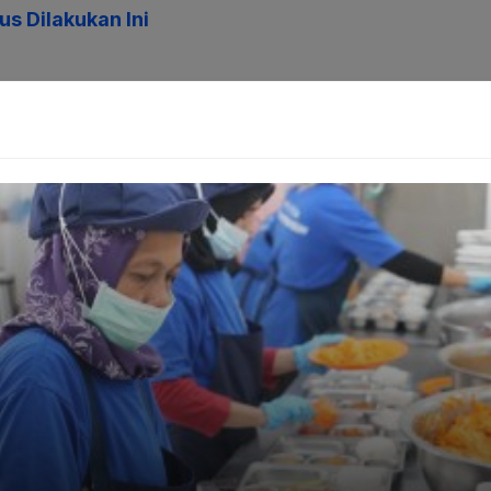
s Dilakukan Ini
 OB-GYN bersertifikat mengatakan, wanita dibangun sangat 
s dan berpinggul sempit. “Lekukan tubuh itu, atau yang b
nggul besar, memungkinkan bayi lewat dengan lebih mudah,
 bokong menunjukkan adanya estrogen yang sehat, tidak sep
ogen “buruk” yang dapat menyebabkan penyakit kardiovaskul
n, dengan memahami bahwa pinggul lebar itu normal dan s