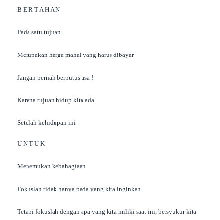
B E R T A H A N
Pada satu tujuan
Merupakan harga mahal yang harus dibayar
Jangan pernah berputus asa !
Karena tujuan hidup kita ada
Setelah kehidupan ini
U N T U K
Menemukan kebahagiaan
Fokuslah tidak hanya pada yang kita inginkan
Tetapi fokuslah dengan apa yang kita miliki saat ini, bersyukur kita