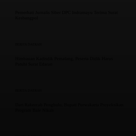
Pemerhati Jurnalis Siber DPC Indramayu Terima Surat
Kesbangpol
BERITA DAERAH
Himbauan Kadisdik Pemalang, Peserta Didik Harus
Patuhi Surat Edaran
BERITA DAERAH
Dari Rakercab Penghulu, Bupati Purwakarta Proyeksikan
Program Bale Nikah