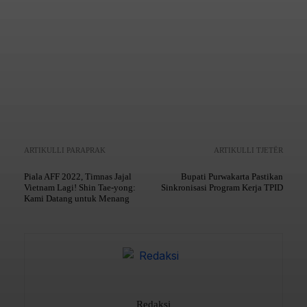
Copy URL
ARTIKULLI PARAPRAK
ARTIKULLI TJETËR
Piala AFF 2022, Timnas Jajal
Bupati Purwakarta Pastikan
Vietnam Lagi! Shin Tae-yong:
Sinkronisasi Program Kerja TPID
Kami Datang untuk Menang
Redaksi