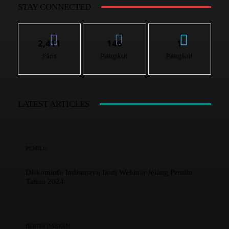
STAY CONNECTED
2,411
146
1
Fans
Pengikut
Pengikut
LATEST ARTICLES
PEMILU
Diskominfo Indramayu Ikuti Webinar Jelang Pemilu
Tahun 2024
BERITA DAERAH