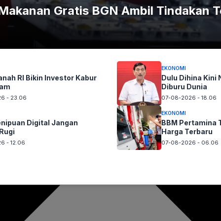
akanan Gratis BGN Ambil Tindakan 
EKONOMI
nah RI Bikin Investor Kabur
Dulu Dihina Kini 
nam
Diburu Dunia
6 - 23.06
07-08-2026 - 18.06
EKONOMI
nipuan Digital Jangan
BBM Pertamina T
Rugi
Harga Terbaru
6 - 12.06
07-08-2026 - 06.06