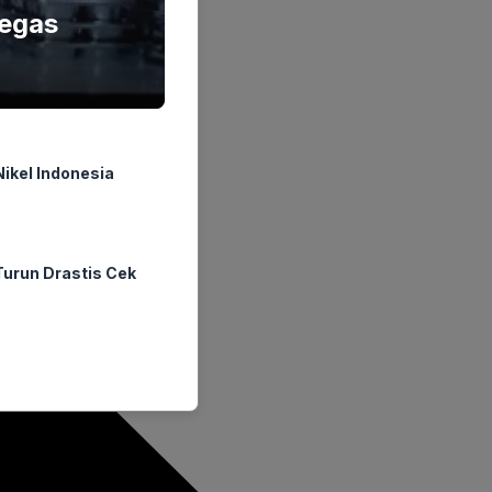
Tegas
Nikel Indonesia
urun Drastis Cek