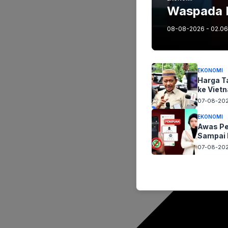
Waspada M
08-08-2026 - 02.06
EKONOMI
Harga Ta
ke Viet
07-08-202
EKONOMI
Awas Pe
Sampai 
07-08-202