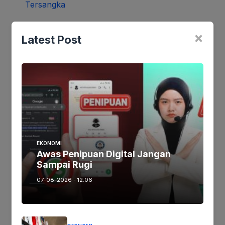
Polres Karawang Tetapkan AA Sebagai
×
Latest Post
Tersangka
Oktober 7, 2022
Kejuaraan Pencak Silat Championship
Antar Pelajar Sejawa Barat Resmi Dibuka
EKONOMI
Awas Penipuan Digital Jangan
Oktober 7, 2022
Sampai Rugi
07-08-2026 - 12.06