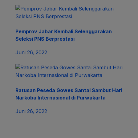
Comments
Latest
Menolak Diputusin Pacar Remaja 17 Tahun
Asal Pangkalan Nekat Gantung Diri
Desember 20, 2021
Intip Menunya Yuk, Rumah Makan Abah
Cianjur Buka Cabang ke – 5
Januari 14, 2021