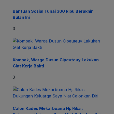
2
Dokter Cita: ANT Korban dan Harus
Direhabilitasi
1
Paris 2022 Hyundai Archery World Cup
Stage 3 World Archery, Ini Hasil
Lengkapnya
Juni 27, 2022