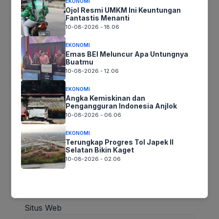
EKONOMI
Ojol Resmi UMKM Ini Keuntungan
Fantastis Menanti
10-08-2026 - 18.06
EKONOMI
Emas BEI Meluncur Apa Untungnya
Buatmu
10-08-2026 - 12.06
EKONOMI
Angka Kemiskinan dan
Nama
*
Pengangguran Indonesia Anjlok
10-08-2026 - 06.06
EKONOMI
Terungkap Progres Tol Japek II
Selatan Bikin Kaget
Email
*
10-08-2026 - 02.06
Situs Web