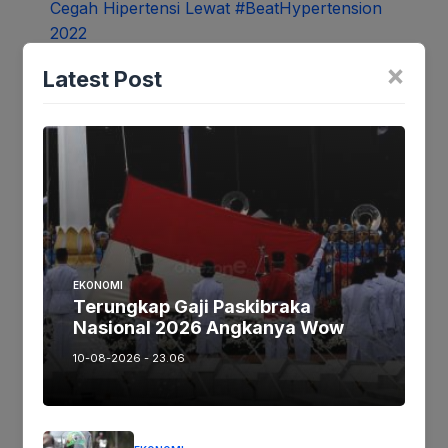
×
Latest Post
Tropicana Slim dan InaSH Ajak Masyarakat
Cegah Hipertensi Lewat
#BeatHypertension 2022
Tinggalkan Balasan
EKONOMI
Terungkap Gaji Paskibraka
Alamat email Anda tidak akan dipublikasikan.
Nasional 2026 Angkanya Wow
Ruas yang wajib ditandai
*
10-08-2026 - 23.06
Komentar
*