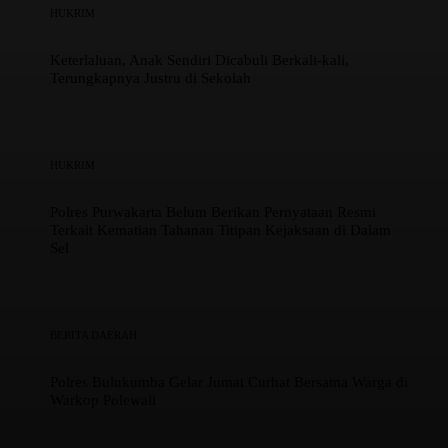
HUKRIM
Keterlaluan, Anak Sendiri Dicabuli Berkali-kali,
Terungkapnya Justru di Sekolah
HUKRIM
Polres Purwakarta Belum Berikan Pernyataan Resmi
Terkait Kematian Tahanan Titipan Kejaksaan di Dalam
Sel
BERITA DAERAH
Polres Bulukumba Gelar Jumat Curhat Bersama Warga di
Warkop Polewali