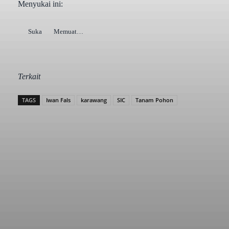
Menyukai ini:
Suka
Memuat…
Terkait
TAGS
Iwan Fals
karawang
SIC
Tanam Pohon
Facebook