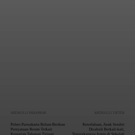
Mencetak
Copy URL
ARTIKULLI PARAPRAK
ARTIKULLI TJETËR
Polres Purwakarta Belum Berikan
Keterlaluan, Anak Sendiri
Pernyataan Resmi Terkait
Dicabuli Berkali-kali,
Kematian Tahanan Titipan
Terungkapnya Justru di Sekolah