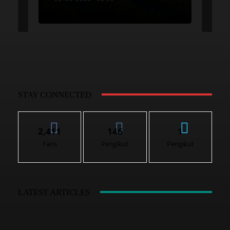
STAY CONNECTED
2,411
146
1
Fans
Pengikut
Pengikut
LATEST ARTICLES