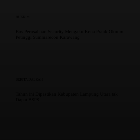
HUKRIM
Bos Perusahaan Security Mengaku Kena Prank Oknum
Petinggi Summarecon Karawang
BERITA DAERAH
Tahun ini Dipastikan Kabupaten Lampung Utara tak
Dapat BSPS