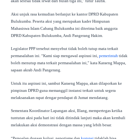
akan selesai tidak lewat dari bulan tiga ini,” tutur Taufik.
Aksi unjuk rasa kemudian berlanjut ke kantor DPRD Kabupaten
Bulukumba. Peserta aksi yang merupakan kader Himpunan
Mahasiswa Islam Cabang Bulukumba ini diterima baik anggota
DPRD Kabupaten Bulukumba, Andi Pangerang Hakim.
Legislator PPP tersebut menyebut tidak boleh tutup mata terkait
permasalahan ini. “Kami siap mengawal aspirasi ini,
pemerintah
tidak
boleh menutup mata terkait permasalahan ini,” kata Karaeng Mappa,
sapaan akrab Andi Pangerang.
Untuk itu aspirasi ini, sambut Karaeng Mappa, akan dilaporkan ke
pimpinan DPRD guna memanggil instansi terkait untuk segera
melaksanakan rapat dengar pendapat di Jumat mendatang.
Sementara Koordinator Lapangan aksi, Illang, mempertegas ketika
tuntutan aksi pada hari ini tidak ditindak lanjuti maka akan kembali
melakukan aksi demonstrasi dengan massa yang lebih besar.
“Persoalan dugaan kolusi, nepotisme dan
korupsi
tidaklah bisa