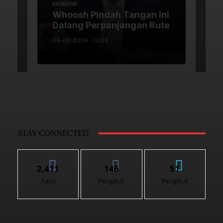
STAY CONNECTED
2,411
146
51
Fans
Pengikut
Pengikut