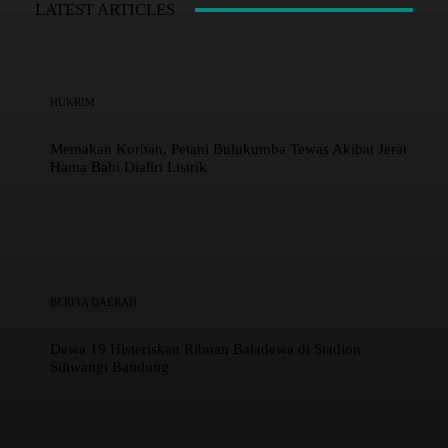
LATEST ARTICLES
HUKRIM
Memakan Korban, Petani Bulukumba Tewas Akibat Jerat
Hama Babi Dialiri Listrik
BERITA DAERAH
Dewa 19 Histeriskan Ribuan Baladewa di Stadion
Siliwangi Bandung